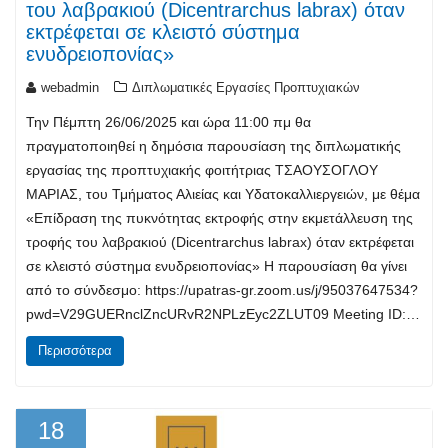
του λαβρακιού (Dicentrarchus labrax) όταν
εκτρέφεται σε κλειστό σύστημα
ενυδρειοπονίας»
webadmin
Διπλωματικές Εργασίες Προπτυχιακών
Την Πέμπτη 26/06/2025 και ώρα 11:00 πμ θα
πραγματοποιηθεί η δημόσια παρουσίαση της διπλωματικής
εργασίας της προπτυχιακής φοιτήτριας ΤΣΑΟΥΣΟΓΛΟΥ
ΜΑΡΙΑΣ, του Τμήματος Αλιείας και Υδατοκαλλιεργειών, με θέμα
«Επίδραση της πυκνότητας εκτροφής στην εκμετάλλευση της
τροφής του λαβρακιού (Dicentrarchus labrax) όταν εκτρέφεται
σε κλειστό σύστημα ενυδρειοπονίας» Η παρουσίαση θα γίνει
από το σύνδεσμο: https://upatras-gr.zoom.us/j/95037647534?
pwd=V29GUERnclZncURvR2NPLzEyc2ZLUT09 Meeting ID:…
Περισσότερα
18