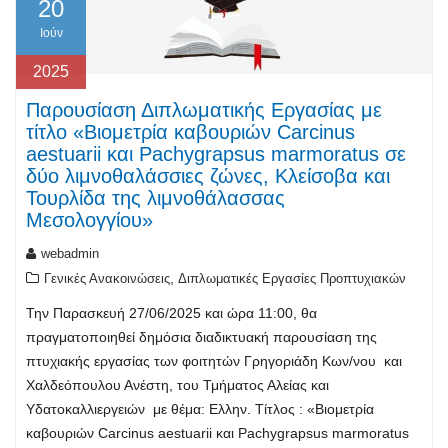
20
Ιούν
2025
Παρουσίαση Διπλωματικής Εργασίας με
τίτλο «Βιομετρία καβουριών Carcinus
aestuarii και Pachygrapsus marmoratus σε
δύο λιμνοθαλάσσιες ζώνες, Κλείσοβα και
Τουρλίδα της λιμνοθάλασσας
Μεσολογγίου»
webadmin
,
Γενικές Ανακοινώσεις
Διπλωματικές Εργασίες Προπτυχιακών
Την Παρασκευή 27/06/2025 και ώρα 11:00, θα
πραγματοποιηθεί δημόσια διαδικτυακή παρουσίαση της
πτυχιακής εργασίας των φοιτητών Γρηγοριάδη Κων/νου και
Χαλδεόπουλου Ανέστη, του Τμήματος Αλείας και
Υδατοκαλλιεργειών με θέμα: Ελλην. Τίτλος : «Βιομετρία
καβουριών Carcinus aestuarii και Pachygrapsus marmoratus