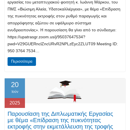
εργασίας του μεταπτυχιακού φοιτητή κ. Ιωάννη Μάρκου, του
ΠΜΣ «Βιώσιμη Αλιεία, Υδατοκαλλιέργεια», με θέμα «Επίδραση
της πυκνότητας εκτροφής στον ρυθμό παραγωγής και
απορρόφησης αζώτου σε υφάλμυρο σύστημα
ενυδρειοπονίας». Η παρουσίαση θα γίνει από το σύνδεσμο:
https://upatrasgr.zoom.us/j/95037647534?
pwd=V29GUERnclZncURvR2NPLzEyc2ZLUT09 Meeting ID:
950 3764 7534…
Περισσότερα
20
Ιούν
2025
Παρουσίαση της Διπλωματικής Εργασίας
με θέμα «Επίδραση της πυκνότητας
εκτροφής στην εκμετάλλευση της τροφής