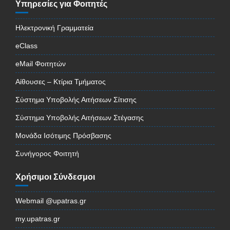
Υπηρεσίες για Φοιτητές
Ηλεκτρονική Γραμματεία
eClass
eMail Φοιτητών
Αίθουσες – Κτίρια Τμήματος
Σύστημα Υποβολής Αιτήσεων Σίτισης
Σύστημα Υποβολής Αιτήσεων Στέγασης
Μονάδα Ισότιμης Πρόσβασης
Συνήγορος Φοιτητή
Χρήσιμοι Σύνδεσμοι
Webmail @upatras.gr
my.upatras.gr