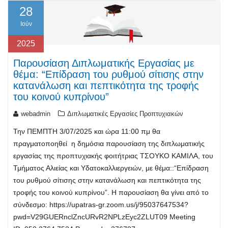
28
Ιούν
2025
Παρουσίαση Διπλωματικής Εργασίας με
θέμα: “Επίδραση του ρυθμού σίτισης στην
κατανάλωση και πεπτικότητα της τροφής
του κοινού κυπρίνου”
webadmin
Διπλωματικές Εργασίες Προπτυχιακών
Την ΠΕΜΠΤΗ 3/07/2025 και ώρα 11:00 πμ θα
πραγματοποηθεί η δημόσια παρουσίαση της διπλωματικής
εργασίας της προπτυχιακής φοιτήτριας ΤΣΟΥΚΟ ΚΑΜΙΛΑ, του
Τμήματος Αλιείας και Υδατοκαλλιεργειών, με θέμα::“Επίδραση
του ρυθμού σίτισης στην κατανάλωση και πεπτικότητα της
τροφής του κοινού κυπρίνου”. Η παρουσίαση θα γίνει από το
σύνδεσμο: https://upatras-gr.zoom.us/j/95037647534?
pwd=V29GUERnclZncURvR2NPLzEyc2ZLUT09 Meeting