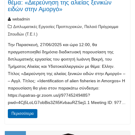
θέμα: «Διερεύνηση της αλιείας ξενικών
ειδών στην Αμοργό»
webadmin
,
Διπλωματικές Εργασίες Προπτυχιακών
Παλαιό Πρόγραμμα
Σπουδών (T.E.I.)
Την Παρασκευή, 27/06/2025 και ώρα 12:00, θα
πραγματοποιηθεί δημόσια διαδικτυακή παρουσίαση της
διπλωματικής εργασίας του φοιτητή Ιωάννη Βεκρή, του
Τμήματος Αλιείας και Υδατοκαλλιεργειών με θέμα: Ελλην.
Τίτλος «Διερεύνηση της αλιείας ξενικών ειδών στην Αμοργό» –
– Αγγλ. Τίτλος: «Identification of alien fisheries in Amorgos» Η
παρουσίαση θα γίνει στον παρακάτω σύνδεσμο:
https://upatras-gr.zoom.us/j/97745249485?
pwd=4Cj5LoLG7obBis3Zfi5KvbauRZSej1.1 Meeting ID: 977…
Περισσότερα