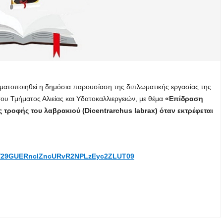
ατοποιηθεί η δημόσια παρουσίαση της διπλωματικής εργασίας της
 του Τμήματος Αλιείας και Υδατοκαλλιεργειών, με θέμα
«Επίδραση
 τροφής του λαβρακιού (Dicentrarchus labrax) όταν εκτρέφεται
wd=V29GUERnclZncURvR2NPLzEyc2ZLUT09