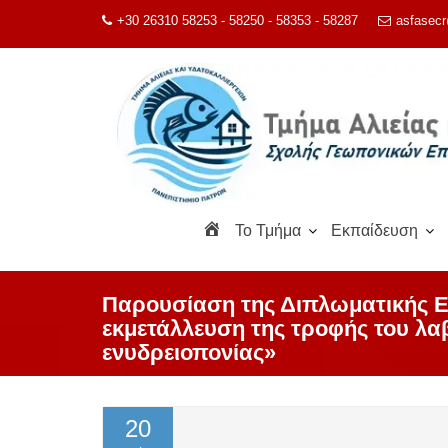
Μεταπηδήστε
+30 26310 58253 - 58250 - 58353 - 58287
asfasecr
στο
περιεχόμενο
Α
To Τμήμα
Εκπαίδευση
ρ
χ
ι
Παρουσίαση της Διπλωματικής Ε
κ
εκμετάλλευση της τροφής του λαβ
ή
ενυδρειοπονίας»
20