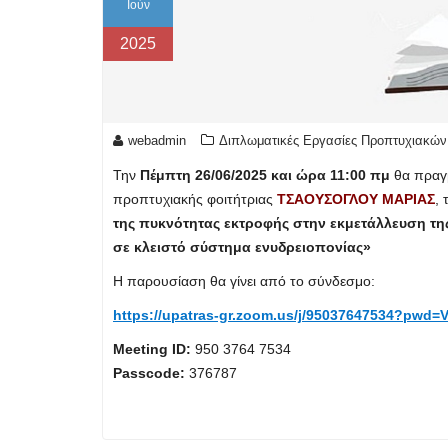
Ιούν
2025
webadmin
Διπλωματικές Εργασίες Προπτυχιακών
Την
Πέμπτη 26/06/2025 και ώρα 11:00 πμ
θα πραγμ
προπτυχιακής φοιτήτριας
ΤΣΑΟΥΣΟΓΛΟΥ ΜΑΡΙΑΣ
,
της πυκνότητας εκτροφής στην εκμετάλλευση της
σε κλειστό σύστημα ενυδρειοπονίας»
Η παρουσίαση θα γίνει από το σύνδεσμο:
https://upatras-gr.zoom.us/j/95037647534?p
Meeting ID:
950 3764 7534
Passcode:
376787