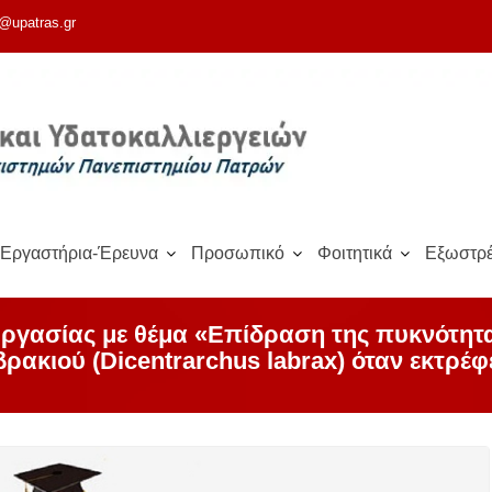
@upatras.gr
Εργαστήρια-Έρευνα
Προσωπικό
Φοιτητικά
Εξωστρέ
ργασίας με θέμα «Επίδραση της πυκνότητ
ρακιού (Dicentrarchus labrax) όταν εκτρέφ