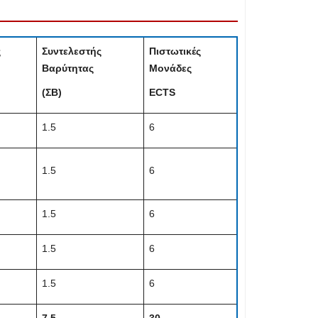
ς
Συντελεστής
Πιστωτικές
Βαρύτητας
Μονάδες
(ΣΒ)
ECTS
1.5
6
1.5
6
1.5
6
1.5
6
1.5
6
7.5
30