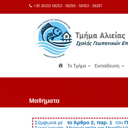
Μεταπηδήστε
+30 26310 58253 - 58250 - 58353 - 58287
στο
περιεχόμενο
Α
To Τμήμα
Εκπαίδευση
ρ
χ
ι
κ
ή
Μαθήματα
Σύμφωνα με
το Άρθρο 2, παρ. 1
του
Π
Συγχώνευση, Μετονομασία και Μεταβολή