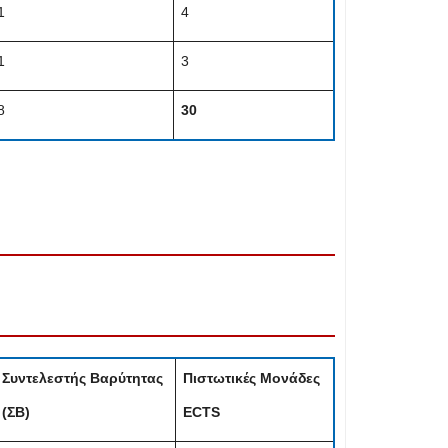
1
4
1
3
8
30
Συντελεστής Βαρύτητας
Πιστωτικές Μονάδες
(ΣΒ)
ECTS