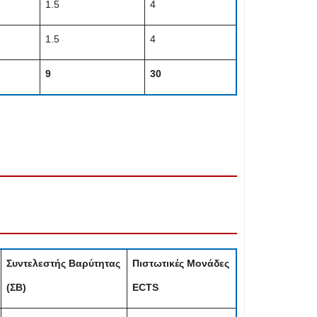
1.5
4
1.5
4
9
30
Συντελεστής Βαρύτητας
Πιστωτικές Μονάδες
(ΣΒ)
ECTS