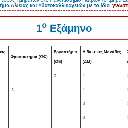
ήμα Αλιείας και Υδατοκαλλιεργειών με το ίδιο
γνωστι
ο
1
Εξάμηνο
εις
Εργαστήρια
Διδακτικές Μονάδες
Φροντιστήρια (ΩΦ)
(ΩΕ)
(ΔΜ)
2
4
1
4
3
3