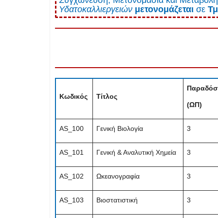
Υδατοκαλλιεργειών
μετονομάζεται
σε
Τμ
Παραδόσ
Κωδικός
Τίτλος
(ΩΠ)
AS_100
Γενική Βιολογία
3
AS_101
Γενική & Αναλυτική Χημεία
3
AS_102
Ωκεανογραφία
3
AS_103
Βιοστατιστική
3