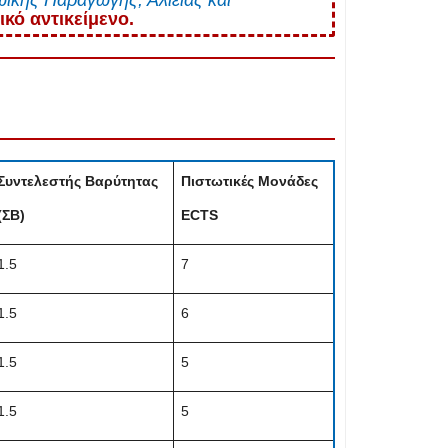
κό αντικείμενο.
Συντελεστής Βαρύτητας
Πιστωτικές Μονάδες
(ΣΒ)
ECTS
1.5
7
1.5
6
1.5
5
1.5
5