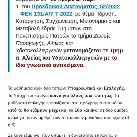
1
του
Προε
δ
ρικού
Διατάγματος
52/2022
– ΦΕΚ 131/Α/7-7-2022
με θέμα Ίδρυση,
Κατάργηση, Συγχώνευση, Μετονομασία και
Μεταβολή έδρας Τμημάτων στο
Πανεπιστήμιο Πατρών το τμήμα
Ζωικής
Παραγωγής, Αλιείας και
Υδατοκαλλιεργειών
μετονομάζεται
σε
Τμήμ
α Αλιείας και Υδατοκαλλιεργειών
με το
ίδιο γνωστικό αντικείμενο
.
Τα μαθήματα είναι δυο τύπων:
Υποχρεωτικά και Επιλογής
.
Τα Υποχρεωτικά είναι
κοινά για όλους τους φοιτητές
. Τα
μαθήματα επιλογής εμφανίζονται στο πρόγραμμα σπουδών
από το 8ο εξάμηνο μέχρι και το 10ο
και είναι σε δυο ομάδες
ανάλογα με τον αριθμό των πιστωτικών μονάδων που έχουν (3
ή 5).
Σε κάθε εξάμηνο, που υπάρχει η δυνατότητα επιλογής, ο