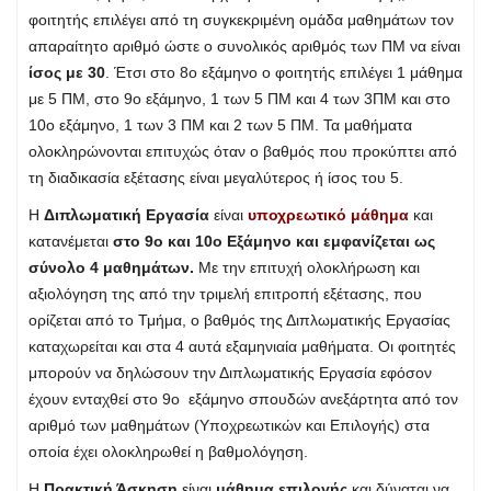
φοιτητής επιλέγει από τη συγκεκριμένη ομάδα μαθημάτων τον
απαραίτητο αριθμό ώστε ο συνολικός αριθμός των ΠΜ να είναι
ίσος με 30
. Έτσι στο 8ο εξάμηνο ο φοιτητής επιλέγει 1 μάθημα
με 5 ΠΜ, στο 9ο εξάμηνο, 1 των 5 ΠΜ και 4 των 3ΠΜ και στο
10ο εξάμηνο, 1 των 3 ΠΜ και 2 των 5 ΠΜ. Τα μαθήματα
ολοκληρώνονται επιτυχώς όταν ο βαθμός που προκύπτει από
τη διαδικασία εξέτασης είναι μεγαλύτερος ή ίσος του 5.
Η
Διπλωματική Εργασία
είναι
υποχρεωτικό μάθημα
και
κατανέμεται
στο 9ο και 10ο Εξάμηνο και εμφανίζεται ως
σύνολο 4 μαθημάτων.
Με την επιτυχή ολοκλήρωση και
αξιολόγηση της από την τριμελή επιτροπή εξέτασης, που
ορίζεται από το Τμήμα, ο βαθμός της Διπλωματικής Εργασίας
καταχωρείται και στα 4 αυτά εξαμηνιαία μαθήματα. Οι φοιτητές
μπορούν να δηλώσουν την Διπλωματικής Εργασία εφόσον
έχουν ενταχθεί στο 9ο εξάμηνο σπουδών ανεξάρτητα από τον
αριθμό των μαθημάτων (Υποχρεωτικών και Επιλογής) στα
οποία έχει ολοκληρωθεί η βαθμολόγηση.
Η
Πρακτική Άσκηση
είναι
μάθημα επιλογής
και δύναται να