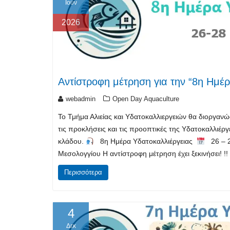
Ιούν
2026
Αντίστροφη μέτρηση για την “8η Ημέρ
webadmin
Open Day Aquaculture
Το Τμήμα Αλιείας και Υδατοκαλλιεργειών θα διοργανώσ
τις προκλήσεις και τις προοπτικές της Υδατοκαλλιέρ
κλάδου.
8η Ημέρα Υδατοκαλλιέργειας
26 – 2
Μεσολογγίου Η αντίστροφη μέτρηση έχει ξεκινήσει! !!
Περισσότερα
4
Δεκ