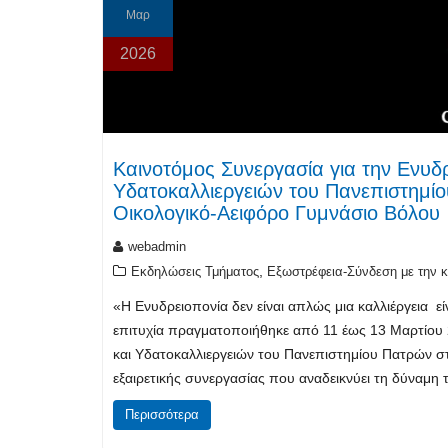
Μαρ
2026
Καινοτόμος Συνεργασία για την Ενυδρ
Υδατοκαλλιεργειών του Πανεπιστημί
Οικολογικό-Αειφόρο Γυμνάσιο Βόλου
webadmin
,
Εκδηλώσεις Τμήματος
Εξωστρέφεια-Σύνδεση με την κ
«Η Ενυδρειοπονία δεν είναι απλώς μια καλλιέργεια 
επιτυχία πραγματοποιήθηκε από 11 έως 13 Μαρτίου 
και Υδατοκαλλιεργειών του Πανεπιστημίου Πατρών στ
εξαιρετικής συνεργασίας που αναδεικνύει τη δύναμη
Περισσότερα