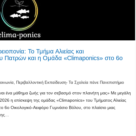
ειοπονία: Το Τμήμα Αλιείας και
ου Πατρών και η Ομάδα «Climaponics» στο 6ο
,
οινωνία
Περιβαλλοντική Εκπαίδευση- Τα Σχολεία πάνε Πανεπιστήμιο
είναι ένα μάθημα ζωής για τον σεβασμό στον πλανήτη μας» Με μεγάλη
2026 η επίσκεψη της ομάδας «Climaponics» του Τμήματος Αλιείας
ο 6ο Οικολογικό-Αειφόρο Γυμνάσιο Βόλου, στο πλαίσιο μιας
 της…