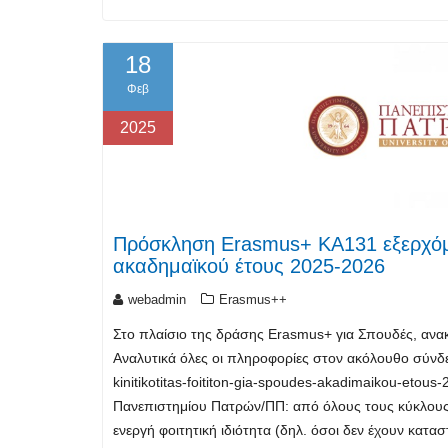
18
Φεβ
2025
Πρόσκληση Erasmus+ ΚΑ131 εξερχόμε
ακαδημαϊκού έτους 2025-2026
webadmin
Erasmus++
Στο πλαίσιο της δράσης Erasmus+ για Σπουδές, ανα
Αναλυτικά όλες οι πληροφορίες στον ακόλουθο σύνδε
kinitikotitas-foititon-gia-spoudes-akadimaikou-etou
Πανεπιστημίου Πατρών/ΠΠ: από όλους τους κύκλους 
ενεργή φοιτητική ιδιότητα (δηλ. όσοι δεν έχουν κατα