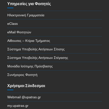
Υπηρεσίες για Φοιτητές
Ηλεκτρονική Γραμματεία
eClass
eMail Φοιτητών
Αίθουσες – Κτίρια Τμήματος
Σύστημα Υποβολής Αιτήσεων Σίτισης
Σύστημα Υποβολής Αιτήσεων Στέγασης
Μονάδα Ισότιμης Πρόσβασης
Συνήγορος Φοιτητή
Χρήσιμοι Σύνδεσμοι
Webmail @upatras.gr
my.upatras.gr