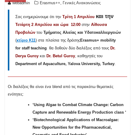
,
webadmin
Erasmus++
Γενικές Ανακοινώσεις
και την
Σας ενημερώνουμε ότι την
Τρίτη 1 Απριλίου
Τετάρτη 2 Απριλίου και ώρα 12:00
στην
Αίθουσα
Προβολών
του
Τμήματος Αλιείας και Υδατοκαλλιεργειών
(
κτίριο Κ11
) στα πλαίσια της δράσης
Erasmus+ mobility
for staff teaching
θα δοθούν δύο διαλέξεις από τους
Dr.
Derya Guroy
και
Dr. Betul Guroy
, καθηγητές του
Department of Aquaculture, Yalova University, Turkey
.
Οι διαλέξεις θα είναι ένα blend από τις παρακάτω θεματικές
ενότητες:
‘Using Algae to Combat Climate Change: Carbon
Capture and Renewable Energy Production class ‘
‘Biotechnological Applications of Macroalgae:
New Opportunities for the Pharmaceutical,
Cosmetic and Food Industry’