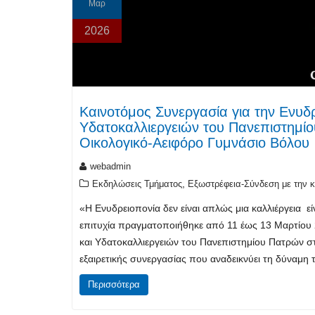
Μαρ
2026
Καινοτόμος Συνεργασία για την Ενυδρ
Υδατοκαλλιεργειών του Πανεπιστημί
Οικολογικό-Αειφόρο Γυμνάσιο Βόλου
webadmin
,
Εκδηλώσεις Τμήματος
Εξωστρέφεια-Σύνδεση με την κ
«Η Ενυδρειοπονία δεν είναι απλώς μια καλλιέργεια 
επιτυχία πραγματοποιήθηκε από 11 έως 13 Μαρτίου 
και Υδατοκαλλιεργειών του Πανεπιστημίου Πατρών στ
εξαιρετικής συνεργασίας που αναδεικνύει τη δύναμη
Περισσότερα