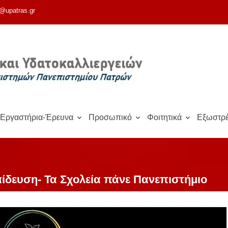
@upatras.gr
Εργαστήρια-Έρευνα
Προσωπικό
Φοιτητικά
Εξωστρέ
ίδευση- Τα Σχολεία πάνε Πανεπιστήμιο