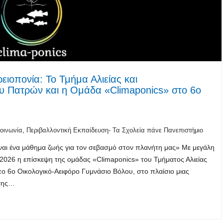
ειοπονία: Το Τμήμα Αλιείας και
ου Πατρών και η Ομάδα «Climaponics» στο 6ο
,
οινωνία
Περιβαλλοντική Εκπαίδευση- Τα Σχολεία πάνε Πανεπιστήμιο
είναι ένα μάθημα ζωής για τον σεβασμό στον πλανήτη μας» Με μεγάλη
2026 η επίσκεψη της ομάδας «Climaponics» του Τμήματος Αλιείας
ο 6ο Οικολογικό-Αειφόρο Γυμνάσιο Βόλου, στο πλαίσιο μιας
 της…