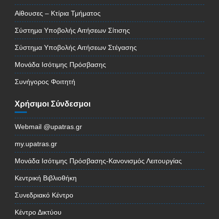
Αίθουσες – Κτίρια Τμήματος
Σύστημα Υποβολής Αιτήσεων Σίτισης
Σύστημα Υποβολής Αιτήσεων Στέγασης
Μονάδα Ισότιμης Πρόσβασης
Συνήγορος Φοιτητή
Χρήσιμοι Σύνδεσμοι
Webmail @upatras.gr
my.upatras.gr
Μονάδα Ισότιμης Πρόσβασης-Κανονισμός Λειτουργίας
Κεντρική Βιβλιοθήκη
Συνεδριακό Κέντρο
Κέντρο Δικτύου