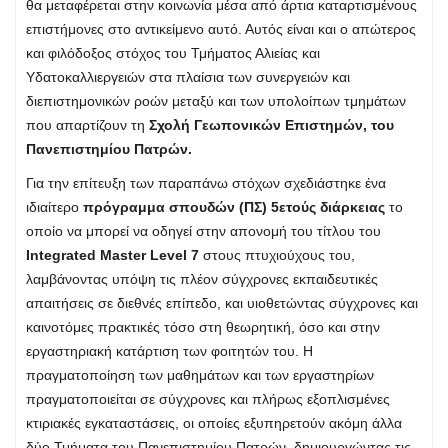
θα μεταφέρεται στην κοινωνία μέσα από άρτια καταρτισμένους
επιστήμονες στο αντικείμενο αυτό. Αυτός είναι και ο απώτερος
και φιλόδοξος στόχος του Τμήματος Αλιείας και
Υδατοκαλλιεργειών στα πλαίσια των συνεργειών και
διεπιστημονικών ροών μεταξύ και των υπολοίπων τμημάτων
που απαρτίζουν τη
Σχολή Γεωπονικών Επιστημών, του
Πανεπιστημίου Πατρών.
Για την επίτευξη των παραπάνω στόχων σχεδιάστηκε ένα
ιδιαίτερο
πρόγραμμα σπουδών (ΠΣ) 5ετούς διάρκειας
το
οποίο να μπορεί να οδηγεί στην απονομή του τίτλου του
Integrated Master Level 7
στους πτυχιούχους του,
λαμβάνοντας υπόψη τις πλέον σύγχρονες εκπαιδευτικές
απαιτήσεις σε διεθνές επίπεδο, και υιοθετώντας σύγχρονες και
καινοτόμες πρακτικές τόσο στη θεωρητική, όσο και στην
εργαστηριακή κατάρτιση των φοιτητών του. Η
πραγματοποίηση των μαθημάτων και των εργαστηρίων
πραγματοποιείται σε σύγχρονες και πλήρως εξοπλισμένες
κτιριακές εγκαταστάσεις, οι οποίες εξυπηρετούν ακόμη άλλα
δύο Τμήματα του Πανεπιστημίου Πατρών, δημιουργώντας τις