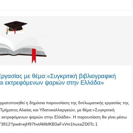
γασίας με θέμα:«Συγκριτική βιβλιογραφική
αι εκτρεφόμενων ψαριών στην Ελλάδα»
γματοποιηθεί η δημόσια παρουσίαση της διπλωματικής εργασίας της
ήματος Αλιείας και Υδατοκαλλιεργειών, με θέμα:«Συγκριτική
ι εκτρεφόμενων ψαριών στην Ελλάδα». Η παρουσίαση θα γίνει μέσω
781973812?pwd=ejH97hvtAMbfKB3aFxVm1huxaZD0Tc.1