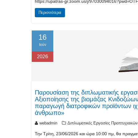
https://upatras-gr.zoom.us/j/97030094016?pwd
Περισσότερα
16
Ιούν
2026
Παρουσίαση της διπλωματικής εργασί
Αξιοποίησης της βιομάζας Κνιδοζώω
παραγωγή διατροφικών προϊόντων ιχθ
άνθρωπο»
webadmin
Διπλωματικές Εργασίες Προπτυχιακών
Την Τρίτη, 23/06/2026 και ώρα 10:00 πμ, θα πραγμ