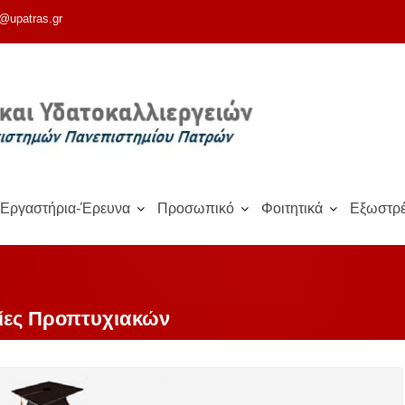
@upatras.gr
Εργαστήρια-Έρευνα
Προσωπικό
Φοιτητικά
Εξωστρέ
ίες Προπτυχιακών