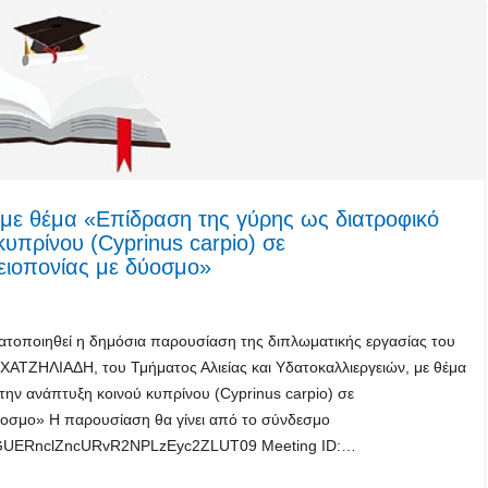
με θέμα «Επίδραση της γύρης ως διατροφικό
πρίνου (Cyprinus carpio) σε
ειοπονίας με δύοσμο»
τοποιηθεί η δημόσια παρουσίαση της διπλωματικής εργασίας του
ΖΗΛΙΑΔΗ, του Τμήματος Αλιείας και Υδατοκαλλιεργειών, με θέμα
ν ανάπτυξη κοινού κυπρίνου (Cyprinus carpio) σε
οσμο» Η παρουσίαση θα γίνει από το σύνδεσμο
29GUERnclZncURvR2NPLzEyc2ZLUT09 Meeting ID:…