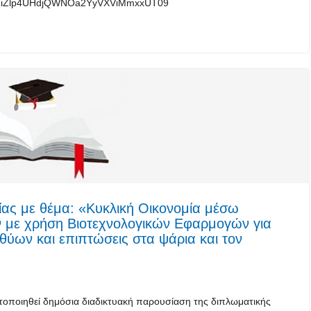
=OTFiZlp4UHdjQWNOa2YyVXViMmxxUT09
ας με θέμα: «Κυκλική Οικονομία μέσω
ν με χρήση Βιοτεχνολογικών Εφαρμογών για
ύων και επιπτώσεις στα ψάρια και τον
ατοποιηθεί δημόσια διαδικτυακή παρουσίαση της διπλωματικής