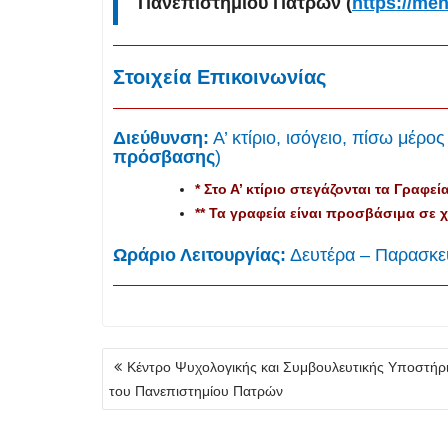
Πανεπιστημίου Πατρών (
https://men
Στοιχεία Επικοινωνίας
Διεύθυνση:
Α’ κτίριο, ισόγειο, πίσω μέρο
πρόσβασης
)
* Στο Α’ κτίριο στεγάζονται τα Γραφεία
** Τα γραφεία είναι προσβάσιμα σε 
Ωράριο Λειτουργίας:
Δευτέρα – Παρασκε
Πλοήγηση
Κέντρο Ψυχολογικής και Συμβουλευτικής Υποστήρ
άρθρων
του Πανεπιστημίου Πατρών