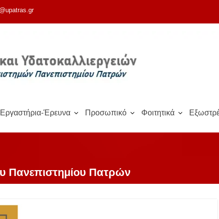
@upatras.gr
Εργαστήρια-Έρευνα
Προσωπικό
Φοιτητικά
Εξωστρέ
ου Πανεπιστημίου Πατρών