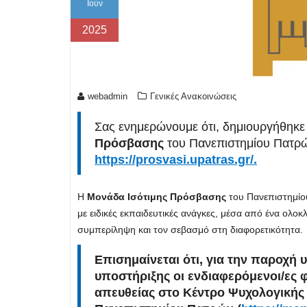
Ιούν
2025
webadmin
Γενικές Ανακοινώσεις
Σας ενημερώνουμε ότι, δημιουργήθηκε 
Πρόσβασης
του Πανεπιστημίου Πατρώ
https://prosvasi.upatras.gr/.
Η
Μονάδα Ισότιμης Πρόσβασης
του Πανεπιστημίου
με ειδικές εκπαιδευτικές ανάγκες, μέσα από ένα ολο
συμπερίληψη και τον σεβασμό στη διαφορετικότητα.
Επισημαίνεται ότι, για την παροχή
υποστήριξης οι ενδιαφερόμενοι/ες 
απευθείας στο Κέντρο Ψυχολογικής 