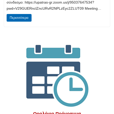
σύνδεσμο: https://upatras-gr.zoom.us/j/95037647534?
pwd=V29GUERnclZncURvR2NPLzEyc2ZLUT09 Meeting…
Περισσότερα
Ωρολόγιο Πρόγραμμα