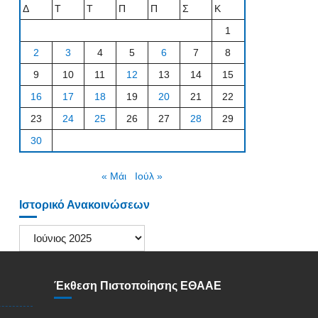
Δ
Τ
Τ
Π
Π
Σ
Κ
1
2
3
4
5
6
7
8
9
10
11
12
13
14
15
16
17
18
19
20
21
22
23
24
25
26
27
28
29
30
« Μάι
Ιούλ »
Ιστορικό Ανακοινώσεων
Ιστορικό
Ανακοινώσεων
Έκθεση Πιστοποίησης ΕΘΑΑΕ