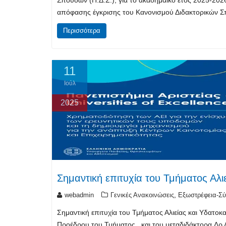
απόφασης έγκρισης του Κανονισμού Διδακτορικών Σπ
Περισσότερα
11
Ιούλ
2025
Σημαντική επιτυχία του Τμήματος Αλι
,
webadmin
Γενικές Ανακοινώσεις
Εξωστρέφεια-Σύ
Σημαντική επιτυχία του Τμήματος Αλιείας και Υδατ
Προέδρου του Τμήματος, και του μεταδιδάκτορα Δρ 