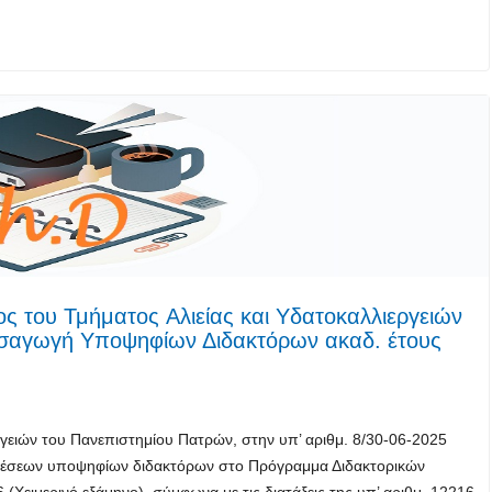
 του Τμήματος Αλιείας και Υδατοκαλλιεργειών
εισαγωγή Υποψηφίων Διδακτόρων ακαδ. έτους
γειών του Πανεπιστημίου Πατρών, στην υπ’ αριθμ. 8/30-06-2025
 θέσεων υποψηφίων διδακτόρων στο Πρόγραμμα Διδακτορικών
(Xειμερινό εξάμηνο), σύμφωνα με τις διατάξεις της υπ’ αριθμ. 12216