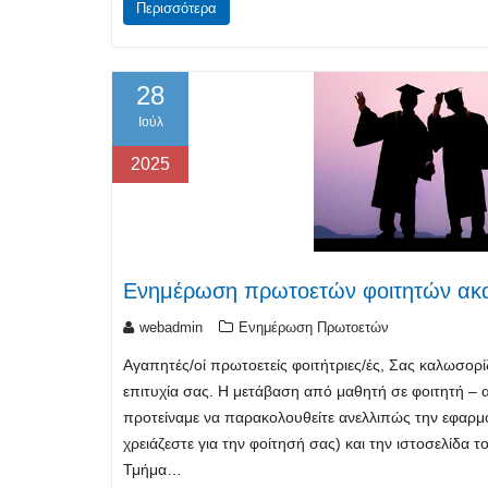
Περισσότερα
28
Ιούλ
2025
Ενημέρωση πρωτοετών φοιτητών ακα
webadmin
Ενημέρωση Πρωτοετών
Αγαπητές/οί πρωτοετείς φοιτήτριες/ές, Σας καλωσορ
επιτυχία σας. Η μετάβαση από μαθητή σε φοιτητή – 
προτείναμε να παρακολουθείτε ανελλιπώς την εφαρμο
χρειάζεστε για την φοίτησή σας) και την ιστοσελίδα
Τμήμα…