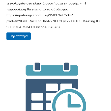
τεχνολογιών στα κλειστά συστήματα εκτροφής ». Η
παρουσίαση θα γίνει από το σύνδεσμο:
https://upatrasgr.zoom.us/j/95037647534?
pwd=V29GUERnclZncURvR2NPLzEyc2ZLUT09 Meeting ID:
950 3764 7534 Passcode: 376787…
Περισσότερα