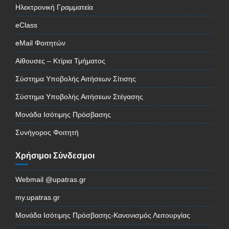
Ηλεκτρονική Γραμματεία
eClass
eMail Φοιτητών
Αίθουσες – Κτίρια Τμήματος
Σύστημα Υποβολής Αιτήσεων Σίτισης
Σύστημα Υποβολής Αιτήσεων Στέγασης
Μονάδα Ισότιμης Πρόσβασης
Συνήγορος Φοιτητή
Χρήσιμοι Σύνδεσμοι
Webmail @upatras.gr
my.upatras.gr
Μονάδα Ισότιμης Πρόσβασης-Κανονισμός Λειτουργίας