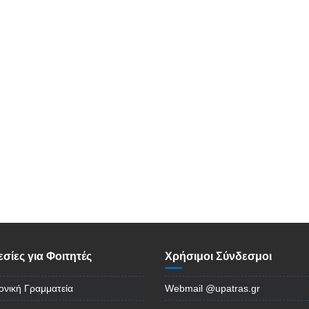
σίες για Φοιτητές
Χρήσιμοι Σύνδεσμοι
ονική Γραμματεία
Webmail @upatras.gr