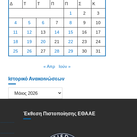
Δ
Τ
Τ
Π
Π
Σ
Κ
1
2
3
4
5
6
7
8
9
10
11
12
13
14
15
16
17
18
19
20
21
22
23
24
25
26
27
28
29
30
31
« Απρ
Ιούν »
Ιστορικό Ανακοινώσεων
Ιστορικό
Ανακοινώσεων
Έκθεση Πιστοποίησης ΕΘΑΑΕ