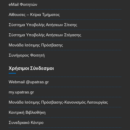
eMail Φοιτητών
Αίθουσες – Κτίρια Τμήματος
Σύστημα Υποβολής Αιτήσεων Σίτισης
Σύστημα Υποβολής Αιτήσεων Στέγασης
Μονάδα Ισότιμης Πρόσβασης
Συνήγορος Φοιτητή
Χρήσιμοι Σύνδεσμοι
Webmail @upatras.gr
my.upatras.gr
Μονάδα Ισότιμης Πρόσβασης-Κανονισμός Λειτουργίας
Κεντρική Βιβλιοθήκη
Συνεδριακό Κέντρο