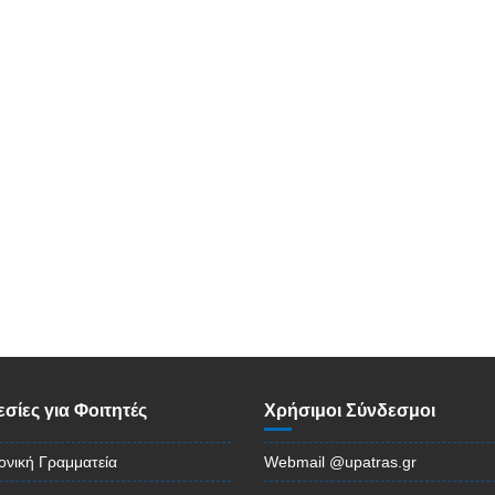
σίες για Φοιτητές
Χρήσιμοι Σύνδεσμοι
ονική Γραμματεία
Webmail @upatras.gr