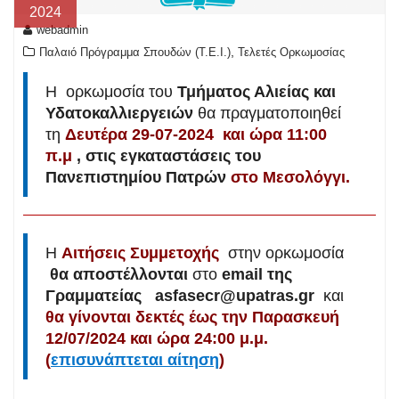
2024
webadmin
,
Παλαιό Πρόγραμμα Σπουδών (T.E.I.)
Τελετές Ορκωμοσίας
H ορκωμοσία του
Τμήματος Αλιείας και
Υδατοκαλλιεργειών
θα πραγματοποιηθεί
τη
Δευτέρα 29-07-2024 και ώρα 11:00
π.μ
,
στις εγκαταστάσεις του
Πανεπιστημίου Πατρών
στο Μεσολόγγι.
Η
Αιτήσεις Συμμετοχής
στην ορκωμοσία
θα αποστέλλονται
στο
email της
Γραμματείας
asfasecr@upatras.gr
και
θα γίνονται δεκτές έως την Παρασκευή
12/07/2024 και ώρα 24:00 μ.μ.
(
επισυνάπτεται αίτηση
)