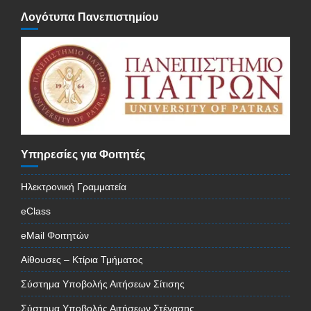
Λογότυπα Πανεπιστημίου
Υπηρεσίες για Φοιτητές
Ηλεκτρονική Γραμματεία
eClass
eMail Φοιτητών
Αίθουσες – Κτίρια Τμήματος
Σύστημα Υποβολής Αιτήσεων Σίτισης
Σύστημα Υποβολής Αιτήσεων Στέγασης