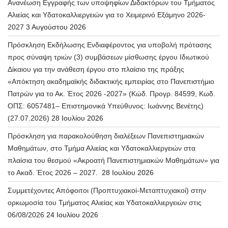
Ανανέωση Εγγραφής των υποψηφίων Διδακτόρων του Τμήματος
Αλιείας και Υδατοκαλλιεργειών για το Χειμερινό Εξάμηνο 2026-
2027
3 Αυγούστου 2026
Πρόσκληση Εκδήλωσης Ενδιαφέροντος για υποβολή πρότασης
προς σύναψη τριών (3) συμβάσεων μίσθωσης έργου Ιδιωτικού
Δίκαιου για την ανάθεση έργου στο πλαίσιο της πράξης
«Απόκτηση ακαδημαϊκής διδακτικής εμπειρίας στο Πανεπιστήμιο
Πατρών για το Ακ. Έτος 2026 -2027» (Κώδ. Προγρ. 84599, Κωδ.
ΟΠΣ: 6057481– Επιστημονικά Υπεύθυνος: Ιωάννης Βενέτης)
(27.07.2026)
28 Ιουλίου 2026
Πρόσκληση για παρακολούθηση διαλέξεων Πανεπιστημιακών
Μαθημάτων, στο Τμήμα Αλιείας και Υδατοκαλλιεργειών στα
πλαίσια του θεσμού «Ακροατή Πανεπιστημιακών Μαθημάτων» για
το Ακαδ. Έτος 2026 – 2027.
28 Ιουλίου 2026
Συμμετέχοντες Απόφοιτοι (Προπτυχιακοί-Μεταπτυχιακοί) στην
ορκωμοσία του Τμήματος Αλιείας και Υδατοκαλλιεργειών στις
06/08/2026
24 Ιουλίου 2026