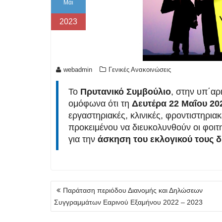
Μάι
2023
webadmin
Γενικές Ανακοινώσεις
Το
Πρυτανικό Συμβούλιο
, στην υπ΄αρ
ομόφωνα ότι τη
Δευτέρα 22 Μαΐου 20
εργαστηριακές, κλινικές, φροντιστηρια
προκειμένου να διευκολυνθούν οι φοιτη
για την
άσκηση του εκλογικού τους δ
Πλοήγηση
Παράταση περιόδου Διανομής και Δηλώσεων
άρθρων
Συγγραμμάτων Εαρινού Εξαμήνου 2022 – 2023