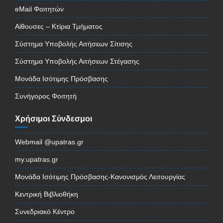
eMail Φοιτητών
Αίθουσες – Κτίρια Τμήματος
Σύστημα Υποβολής Αιτήσεων Σίτισης
Σύστημα Υποβολής Αιτήσεων Στέγασης
Μονάδα Ισότιμης Πρόσβασης
Συνήγορος Φοιτητή
Χρήσιμοι Σύνδεσμοι
Webmail @upatras.gr
my.upatras.gr
Μονάδα Ισότιμης Πρόσβασης-Κανονισμός Λειτουργίας
Κεντρική Βιβλιοθήκη
Συνεδριακό Κέντρο