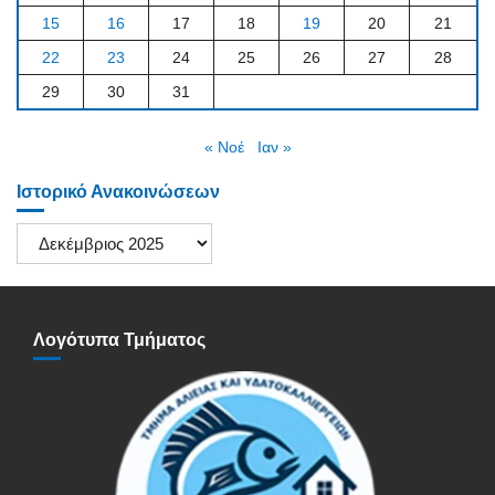
15
16
17
18
19
20
21
22
23
24
25
26
27
28
29
30
31
« Νοέ
Ιαν »
Ιστορικό Ανακοινώσεων
Ιστορικό
Ανακοινώσεων
Λογότυπα Τμήματος