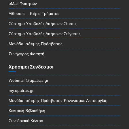
eMail Φοιτητών
Αίθουσες – Κτίρια Τμήματος
Σύστημα Υποβολής Αιτήσεων Σίτισης
Σύστημα Υποβολής Αιτήσεων Στέγασης
Μονάδα Ισότιμης Πρόσβασης
Συνήγορος Φοιτητή
Χρήσιμοι Σύνδεσμοι
Webmail @upatras.gr
my.upatras.gr
Μονάδα Ισότιμης Πρόσβασης-Κανονισμός Λειτουργίας
Κεντρική Βιβλιοθήκη
Συνεδριακό Κέντρο