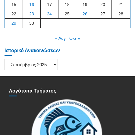
15
16
17
18
19
20
21
22
23
24
25
26
27
28
29
30
« Αυγ
Οκτ »
Ιστορικό Ανακοινώσεων
Ιστορικό
Ανακοινώσεων
Λογότυπα Τμήματος