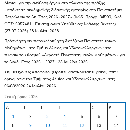
Δίκαιου για την ανάθεση έργου στο πλαίσιο της πράξης
«Απόκτηση ακαδημαϊκής διδακτικής εμπειρίας στο Πανεπιστήμιο
Πατρών για το Ακ. Έτος 2026 -2027» (Κώδ. Προγρ. 84599, Κωδ.
ΟΠΣ: 6057481– Επιστημονικά Υπεύθυνος: Ιωάννης Βενέτης)
(27.07.2026)
28 Ιουλίου 2026
Πρόσκληση για παρακολούθηση διαλέξεων Πανεπιστημιακών
Μαθημάτων, στο Τμήμα Αλιείας και Υδατοκαλλιεργειών στα
πλαίσια του θεσμού «Ακροατή Πανεπιστημιακών Μαθημάτων» για
το Ακαδ. Έτος 2026 – 2027.
28 Ιουλίου 2026
Συμμετέχοντες Απόφοιτοι (Προπτυχιακοί-Μεταπτυχιακοί) στην
ορκωμοσία του Τμήματος Αλιείας και Υδατοκαλλιεργειών στις
06/08/2026
24 Ιουλίου 2026
Σεπτέμβριος 2025
Δ
Τ
Τ
Π
Π
Σ
Κ
1
2
3
4
5
6
7
8
9
10
11
12
13
14