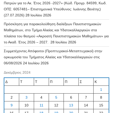
Πατρών για το Ακ. Έτος 2026 -2027» (Κώδ. Προγρ. 84599, Κωδ.
ΟΠΣ: 6057481– Επιστημονικά Υπεύθυνος: Ιωάννης Βενέτης)
(27.07.2026)
28 Ιουλίου 2026
Πρόσκληση για παρακολούθηση διαλέξεων Πανεπιστημιακών
Μαθημάτων, στο Τμήμα Αλιείας και Υδατοκαλλιεργειών στα
πλαίσια του θεσμού «Ακροατή Πανεπιστημιακών Μαθημάτων» για
το Ακαδ. Έτος 2026 – 2027.
28 Ιουλίου 2026
Συμμετέχοντες Απόφοιτοι (Προπτυχιακοί-Μεταπτυχιακοί) στην
ορκωμοσία του Τμήματος Αλιείας και Υδατοκαλλιεργειών στις
06/08/2026
24 Ιουλίου 2026
Δεκέμβριος 2024
Δ
Τ
Τ
Π
Π
Σ
Κ
1
2
3
4
5
6
7
8
9
10
11
12
13
14
15
16
17
18
19
20
21
22