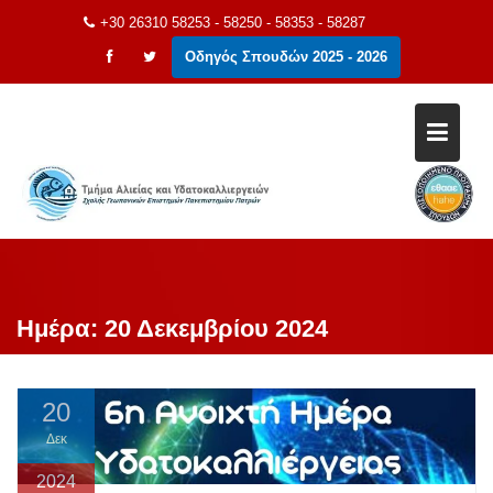
Μεταπηδήστε
+30 26310 58253 - 58250 - 58353 - 58287
στο
Οδηγός Σπουδών 2025 - 2026
περιεχόμενο
Ημέρα:
20 Δεκεμβρίου 2024
20
Δεκ
2024