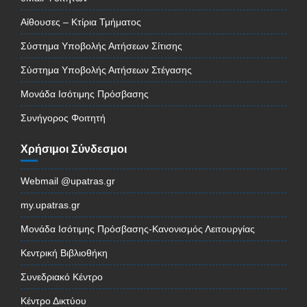
Αίθουσες – Κτίρια Τμήματος
Σύστημα Υποβολής Αιτήσεων Σίτισης
Σύστημα Υποβολής Αιτήσεων Στέγασης
Μονάδα Ισότιμης Πρόσβασης
Συνήγορος Φοιτητή
Χρήσιμοι Σύνδεσμοι
Webmail @upatras.gr
my.upatras.gr
Μονάδα Ισότιμης Πρόσβασης-Κανονισμός Λειτουργίας
Κεντρική Βιβλιοθήκη
Συνεδριακό Κέντρο
Κέντρο Δικτύου