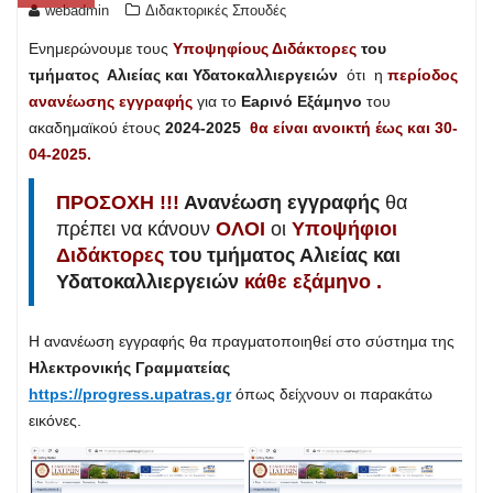
webadmin
Διδακτορικές Σπουδές
Ενημερώνουμε τους
Υποψηφίους Διδάκτορες
του
τμήματος Αλιείας και Υδατοκαλλιεργειών
ότι η
περίοδος
ανανέωσης εγγραφής
για το
Eaρινό Εξάμηνο
του
ακαδημαϊκού έτους
2024-2025
θα είναι ανοικτή έως και 30-
04-2025.
ΠΡΟΣΟΧΗ !!!
Ανανέωση εγγραφής
θα
πρέπει να κάνουν
ΟΛΟΙ
οι
Υποψήφιοι
Διδάκτορες
του τμήματος Αλιείας και
Υδατοκαλλιεργειών
κάθε εξάμηνο
.
Η ανανέωση εγγραφής θα πραγματοποιηθεί στο σύστημα της
Ηλεκτρονικής Γραμματείας
https://progress.upatras.gr
όπως δείχνουν οι παρακάτω
εικόνες.