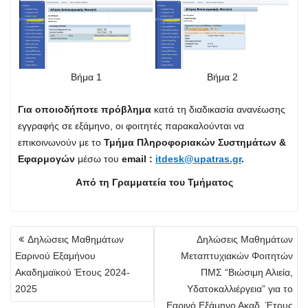
Βήμα 1
Βήμα 2
Για οποιοδήποτε πρόβλημα
κατά τη διαδικασία ανανέωσης
εγγραφής σε εξάμηνο, οι φοιτητές παρακαλούνται να
επικοινωνούν με το
Τμήμα Πληροφοριακών Συστημάτων &
Εφαρμογών
μέσω του
email :
itdesk@upatras.gr
.
Από τη Γραμματεία του Τμήματος
Πλοήγηση
Δηλώσεις Μαθημάτων
Δηλώσεις Μαθημάτων
άρθρων
Εαρινού Εξαμήνου
Μεταπτυχιακών Φοιτητών
Ακαδημαϊκού Έτους 2024-
ΠΜΣ “Βιώσιμη Αλιεία,
2025
Υδατοκαλλιέργεια” για το
Εαρινό Εξάμηνο Ακαδ. Έτους