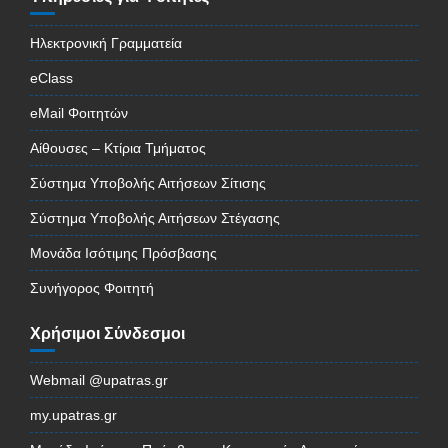
Ηλεκτρονική Γραμματεία
eClass
eMail Φοιτητών
Αίθουσες – Κτίρια Τμήματος
Σύστημα Υποβολής Αιτήσεων Σίτισης
Σύστημα Υποβολής Αιτήσεων Στέγασης
Μονάδα Ισότιμης Πρόσβασης
Συνήγορος Φοιτητή
Χρήσιμοι Σύνδεσμοι
Webmail @upatras.gr
my.upatras.gr