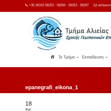
Μεταπηδήστε
+30 26310 58253 - 58250 - 58353 - 58287
asfasecr
στο
περιεχόμενο
Α
To Τμήμα
Εκπαίδευση
ρ
χ
ι
κ
ή
epanegrafi_eikona_1
18
Φεβ