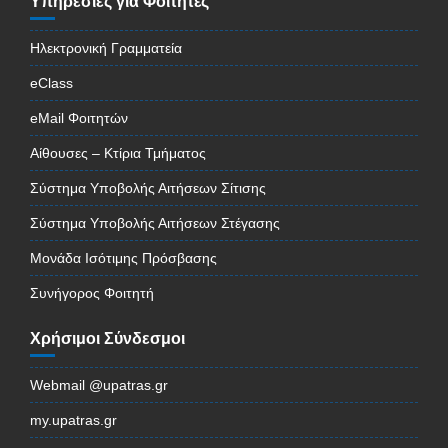
Υπηρεσίες για Φοιτητές
Ηλεκτρονική Γραμματεία
eClass
eMail Φοιτητών
Αίθουσες – Κτίρια Τμήματος
Σύστημα Υποβολής Αιτήσεων Σίτισης
Σύστημα Υποβολής Αιτήσεων Στέγασης
Μονάδα Ισότιμης Πρόσβασης
Συνήγορος Φοιτητή
Χρήσιμοι Σύνδεσμοι
Webmail @upatras.gr
my.upatras.gr