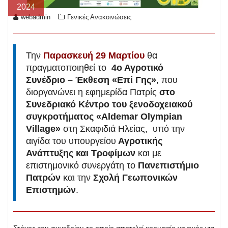
2024
webadmin
Γενικές Ανακοινώσεις
Την
Παρασκευή 29 Μαρτίου
θα
πραγματοποιηθεί το
4ο Αγροτικό
Συνέδριο – Έκθεση «Επί Γης»
, που
διοργανώνει η εφημερίδα Πατρίς
στο
Συνεδριακό Κέντρο του ξενοδοχειακού
συγκροτήματος «Aldemar Olympian
Village»
στη Σκαφιδιά Ηλείας, υπό την
αιγίδα του υπουργείου
Αγροτικής
Ανάπτυξης και Τροφίμων
και με
επιστημονικό συνεργάτη το
Πανεπιστήμιο
Πατρών
και την
Σχολή Γεωπονικών
Επιστημών
.
Στόχος του συνεδρίου το οποίο αποτελεί κορυφαίο γεγονός για