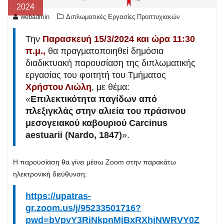
2024
webadmin
Διπλωματικές Εργασίες Προπτυχιακών
Την
Παρασκευή 15/3/2024 και ώρα 11:30
π.μ.,
θα πραγματοποιηθεί δημόσια
διαδικτυακή παρουσίαση της διπλωματικής
εργασίας του φοιτητή του Τμήματος
Χρήστου Λιώλη
, με θέμα:
«
Επιλεκτικότητα παγίδων από
πλεξιγκλάς στην αλιεία του πράσινου
μεσογειακού καβουριού Carcinus
aestuarii (Nardo, 1847)
».
Η παρουσίαση θα γίνει μέσω Zoom στην παρακάτω
ηλεκτρονική διεύθυνση:
https://upatras-
gr.zoom.us/j/95233501716?
pwd=bVpvY3RiNkpnMjBxRXhjNWRVY0Z