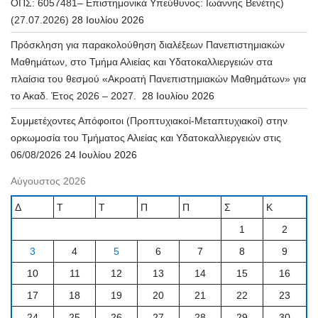
ΟΠΣ: 6057481– Επιστημονικά Υπεύθυνος: Ιωάννης Βενέτης)
(27.07.2026)
28 Ιουλίου 2026
Πρόσκληση για παρακολούθηση διαλέξεων Πανεπιστημιακών
Μαθημάτων, στο Τμήμα Αλιείας και Υδατοκαλλιεργειών στα
πλαίσια του θεσμού «Ακροατή Πανεπιστημιακών Μαθημάτων» για
το Ακαδ. Έτος 2026 – 2027.
28 Ιουλίου 2026
Συμμετέχοντες Απόφοιτοι (Προπτυχιακοί-Μεταπτυχιακοί) στην
ορκωμοσία του Τμήματος Αλιείας και Υδατοκαλλιεργειών στις
06/08/2026
24 Ιουλίου 2026
Αύγουστος 2026
Δ
Τ
Τ
Π
Π
Σ
Κ
1
2
3
4
5
6
7
8
9
10
11
12
13
14
15
16
17
18
19
20
21
22
23
24
25
26
27
28
29
30