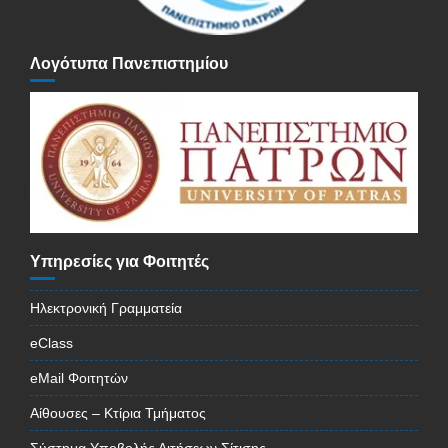
Λογότυπα Πανεπιστημίου
Υπηρεσίες για Φοιτητές
Ηλεκτρονική Γραμματεία
eClass
eMail Φοιτητών
Αίθουσες – Κτίρια Τμήματος
Σύστημα Υποβολής Αιτήσεων Σίτισης