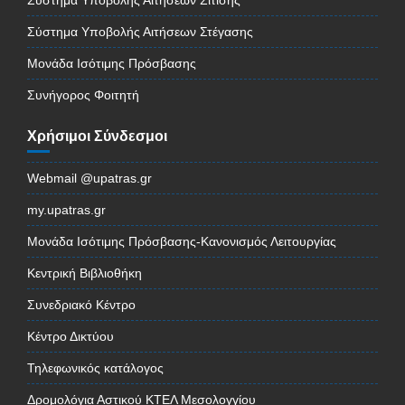
Σύστημα Υποβολής Αιτήσεων Στέγασης
Μονάδα Ισότιμης Πρόσβασης
Συνήγορος Φοιτητή
Χρήσιμοι Σύνδεσμοι
Webmail @upatras.gr
my.upatras.gr
Μονάδα Ισότιμης Πρόσβασης-Κανονισμός Λειτουργίας
Κεντρική Βιβλιοθήκη
Συνεδριακό Κέντρο
Κέντρο Δικτύου
Τηλεφωνικός κατάλογος
Δρομολόγια Αστικού ΚΤΕΛ Μεσολογγίου