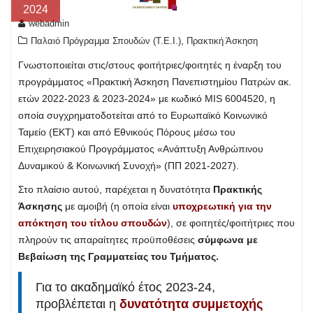
2024
webadmin
,
Παλαιό Πρόγραμμα Σπουδών (T.E.I.)
Πρακτική Άσκηση
Γνωστοποιείται στις/στους φοιτήτριες/φοιτητές η έναρξη του
προγράμματος «Πρακτική Άσκηση Πανεπιστημίου Πατρών ακ.
ετών 2022-2023 & 2023-2024» με κωδικό MIS 6004520, η
οποία συγχρηματοδοτείται από το Ευρωπαϊκό Κοινωνικό
Ταμείο (ΕΚΤ) και από Εθνικούς Πόρους μέσω του
Επιχειρησιακού Προγράμματος «Ανάπτυξη Ανθρώπινου
Δυναμικού & Κοινωνική Συνοχή» (ΠΠ 2021-2027).
Στο πλαίσιο αυτού, παρέχεται η δυνατότητα
Πρακτικής
Άσκησης
με αμοιβή (η οποία είναι
υποχρεωτική για την
απόκτηση του τίτλου σπουδών
), σε φοιτητές/φοιτήτριες που
πληρούν τις απαραίτητες προϋποθέσεις
σύμφωνα με
Βεβαίωση της Γραμματείας του Τμήματος.
Για το ακαδημαϊκό έτος 2023-24,
προβλέπεται η
δυνατότητα συμμετοχής