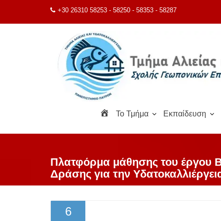
Μεταπηδήστε
+30 26310 58253 - 58250 - 58353 - 58287
στο
περιεχόμενο
Α
To Τμήμα
Εκπαίδευση
ρ
χ
ι
κ
Πλατφόρμα μάθησης του έργου B
ή
Δράσης για την Υδατοκαλλιέργει
6