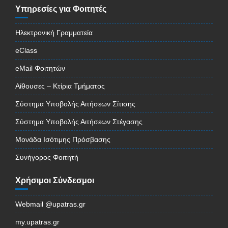
Υπηρεσίες για Φοιτητές
Ηλεκτρονική Γραμματεία
eClass
eMail Φοιτητών
Αίθουσες – Κτίρια Τμήματος
Σύστημα Υποβολής Αιτήσεων Σίτισης
Σύστημα Υποβολής Αιτήσεων Στέγασης
Μονάδα Ισότιμης Πρόσβασης
Συνήγορος Φοιτητή
Χρήσιμοι Σύνδεσμοι
Webmail @upatras.gr
my.upatras.gr