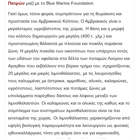
Πατρών
μαζί με το Blue Marine Foundation.
Γιατί όμως τόσοι φορείς συμπράττουν για τη θωράκιση και
προστασία του Αμβρακικού Κόλπου; Ο Αμβρακικός είναι ο
μεγαλύτερος υγροβιότοπος της χώρας. Η θέση και η μορφή
του κόλπου δημιουργούν μια μεγάλη (400 τ. χλμ.) και
προστατευμένη θάλασσα με πλούσια και ποικίλη παράκτια
ζώνη. Η μεγάλη ποικιλία των οικοτόπων που υπάρχουν εντός
των υδάτων του οφείλεται στα δέλτα των ποταμών Λούρου και
Αραχθου που εκβάλλουν στο βόρειο τμήμα του, σχηματίζοντας
20 μεγάλες και μικρές λιμνοθάλασσες, με τις λουρονησίδες
τους καλυμμένες με όστρακα, αμμοθίνες, αλυκές, καλαμιώνες,
υγρότοπους, λασπότοπους και ποτάμιες ζώνες με
υπολείμματα παρόχθιου δάσους και λόφους μεταξύ των
λιμνοθαλασσών. Οι καλαμιώνες και οι αλυκές της καθώς και το
σύμπλεγμα των συστημάτων λιμνοθαλασσών είναι τα πιο
εκτεταμένα της χώρας. Οι λιμνοθάλασσες χαρακτηρίζονται από
υψηλή βιολογική παραγωγικότητα και λειτουργούν ως φυσικές
ιχθυοκαλλιέργειες τόσο για ψάρια όσο και για καρκινοειδή,