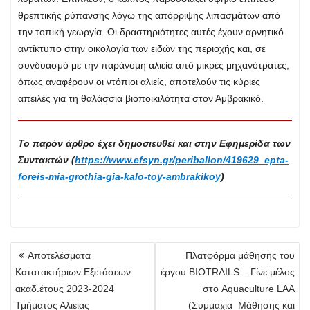
θρεπτικής ρύπανσης λόγω της απόρριψης λιπασμάτων από
την τοπική γεωργία. Οι δραστηριότητες αυτές έχουν αρνητικό
αντίκτυπο στην οικολογία των ειδών της περιοχής και, σε
συνδυασμό με την παράνομη αλιεία από μικρές μηχανότρατες,
όπως αναφέρουν οι ντόπιοι αλιείς, αποτελούν τις κύριες
απειλές για τη θαλάσσια βιοποικιλότητα στον Αμβρακικό.
Το παρόν άρθρο έχει δημοσιευθεί και στην Εφημερίδα των
Συντακτών (
https://www.efsyn.gr/periballon/419629_epta-
foreis-mia-grothia-gia-kalo-toy-ambrakikoy
)
Πλοήγηση
Αποτελέσματα
Πλατφόρμα μάθησης του
άρθρων
Κατατακτήριων Εξετάσεων
έργου BIOTRAILS – Γίνε μέλος
ακαδ.έτους 2023-2024
στο Aquaculture LAA
Τμήματος Αλιείας
(Συμμαχία Μάθησης και