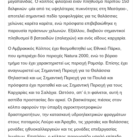
μεγαπανίδας. Ο κόλπος φιλοξενεί έναν πληθυσμό περίπου 150
δελφινιών -μία από τις υψηλότερες πυκνότητες στη Μεσόγειο-,
αποτελεί σημαντικό πεδίο τροφοληψίας για τις θαλάσσιες
χελώνες καρέτα καρέτα, ενώ πρόσφατα επιβεβαιώθηκε η
παρουσία πράσινων χελωνών. Εξάλλου, διαβιούν σημαντικοί
πληθυσμοί 8 βατοειδών (σαλαχιών) και ενός είδους καρχαρία.
Ο Αμβρακικός Κόλπος έχει θεσμοθετηθεί ως Εθνικό Πάρκο,
που εμπεριέχει δύο περιοχές Natura 2000, ενώ το βόρειο
τμήμα του έχει χαρακτηριστεί ως περιοχή Ραμσάρ. Επίσης έχει
αναγνωριστεί ως Σημαντική Περιοχή για τα Θαλάσσια
Θηλαστικά και ως Σημαντική Περιοχή για τα Πουλιά και
πρόσφατα έχει προταθεί και ως Σημαντική Περιοχή για τους
Καρχαρίες και τα Σαλάχια. Ωστόσο, απ’ ό,τι φαίνεται, αυτή η
ασπίδα προστασίας δεν αρκεί. Οι βασικότερες πιέσεις στον
κόλπο αφορούν την ύπαρξη αγροκτηνοτροφικών
δραστηριοτήτων, την κατασκευή υδροηλεκτρικών φραγμάτων
στους ποταμούς Λούρο και Άραχθο, τις χερσαίες και θαλάσσιες
μονάδες ιχθυοκαλλιεργειών και τις μονάδες επεξεργασίας
λυμάτων. Επιπλέον, ο κόλπος παρουσιάζει υψηλό επίπεδο