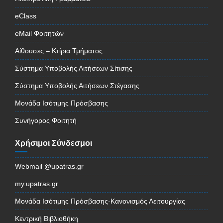
eClass
eMail Φοιτητών
Αίθουσες – Κτίρια Τμήματος
Σύστημα Υποβολής Αιτήσεων Σίτισης
Σύστημα Υποβολής Αιτήσεων Στέγασης
Μονάδα Ισότιμης Πρόσβασης
Συνήγορος Φοιτητή
Χρήσιμοι Σύνδεσμοι
Webmail @upatras.gr
my.upatras.gr
Μονάδα Ισότιμης Πρόσβασης-Κανονισμός Λειτουργίας
Κεντρική Βιβλιοθήκη