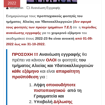
2022
webadmin
Ανανέωση Εγγραφής
Ενημερώνουμε τους
προπτυχιακούς φοιτητές του
τμήματος Αλιείας και Υδατοκαλλιεργειών (
δεν αφορά
τους φοιτητές των πρώην τμημάτων Τ.Ε.Ι
)
ότι η
περίοδος
ανανέωσης εγγραφής
για το
χειμερινό εξάμηνο
του
ακαδημαϊκού έτους
2022-23 θα είναι ανοικτή
από 01-09-
2022 έως και 31-10-2022.
ΠΡΟΣΟΧΗ !!!
Ανανέωση εγγραφής
θα
πρέπει να κάνουν
ΟΛΟΙ
οι φοιτητές
του
τμήματος Αλιείας και Υδατοκαλλιεργειών
κάθε εξάμηνο
και είναι
απαραίτητη
προϋπόθεση
για :
Λήψη
οποιουδήποτε
πιστοποιητικού
από τη
Γραμματεία και
Υποβολή
Δήλωσης