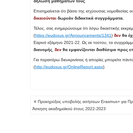
δήλωση μαθημάτων τους
.
Επισημαίνεται ότι βάσει της ισχύουσας νομοθεσίας ο
δικαιούνται
δωρεάν διδακτικά συγγράμματα.
Τέλος, σας ενημερώνουμε ότι λόγω δικαστικής εκκρεμ
(
https://eudoxus.gr/Announcements/1341
)
δεν
θα έχ
Εαρινό εξάμηνο 2021-22. Ως εκ τούτου, τα συγγράμμ
διανομής
,
δεν
θα εμφανίζονται διαθέσιμα προς ε
Για περαιτέρω διευκρινίσεις ή απορίες μπορείτε πάν
(
http://eudoxus.gr/OnlineReport.aspx
).
Πλοήγηση
Προκηρύξεις υποβολής αιτήσεων Erasmus+ για Πρ
άρθρων
Άσκηση ακαδημαϊκού έτους 2022-2023