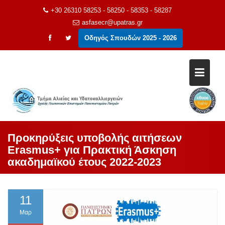
Μεταπηδήστε
+30 26310 58253 - 58250 - 58353 - 58287
στο
asfasecr@upatras.gr
περιεχόμενο
Οδηγός Σπουδών 2025 - 2026
Προκηρύξεις υποβολής αιτήσεων
Erasmus+ για Πρακτική Άσκηση
ακαδημαϊκού έτους 2022-2023
11
Μαρ