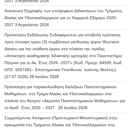
2027
3 Αυγούστου 2026
Ανανέωση Εγγραφής των υποψηφίων Διδακτόρων του Τμήματος
Αλιείας και Υδατοκαλλιεργειών για το Χειμερινό Εξάμηνο 2026-
2027
3 Αυγούστου 2026
Πρόσκληση Εκδήλωσης Ενδιαφέροντος για υποβολή πρότασης
προς σύναψη τριών (3) συμβάσεων μίσθωσης έργου Ιδιωτικού
Δίκαιου για την ανάθεση έργου στο πλαίσιο της πράξης
«Απόκτηση ακαδημαϊκής διδακτικής εμπειρίας στο Πανεπιστήμιο
Πατρών για το Ακ. Έτος 2026 -2027» (Κώδ. Προγρ. 84599, Κωδ.
ΟΠΣ: 6057481– Επιστημονικά Υπεύθυνος: Ιωάννης Βενέτης)
(27.07.2026)
28 Ιουλίου 2026
Πρόσκληση για παρακολούθηση διαλέξεων Πανεπιστημιακών
Μαθημάτων, στο Τμήμα Αλιείας και Υδατοκαλλιεργειών στα
πλαίσια του θεσμού «Ακροατή Πανεπιστημιακών Μαθημάτων» για
το Ακαδ. Έτος 2026 – 2027.
28 Ιουλίου 2026
Συμμετέχοντες Απόφοιτοι (Προπτυχιακοί-Μεταπτυχιακοί) στην
ορκωμοσία του Τμήματος Αλιείας και Υδατοκαλλιεργειών στις