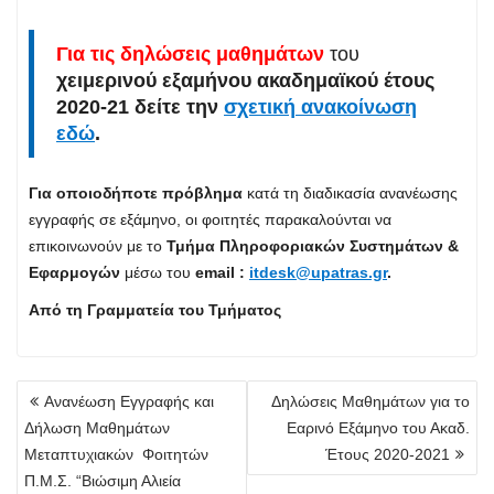
Για τις δηλώσεις μαθημάτων
του
χειμερινού εξαμήνου ακαδημαϊκού έτους
2020-21
δείτε την
σχετική ανακοίνωση
εδώ
.
Για οποιοδήποτε πρόβλημα
κατά τη διαδικασία ανανέωσης
εγγραφής σε εξάμηνο, οι φοιτητές παρακαλούνται να
επικοινωνούν με το
Τμήμα Πληροφοριακών Συστημάτων &
Εφαρμογών
μέσω του
email :
itdesk@upatras.gr
.
Από τη Γραμματεία του Τμήματος
Πλοήγηση
Ανανέωση Εγγραφής και
Δηλώσεις Μαθημάτων για το
άρθρων
Δήλωση Μαθημάτων
Εαρινό Εξάμηνο του Ακαδ.
Μεταπτυχιακών Φοιτητών
Έτους 2020-2021
Π.Μ.Σ. “Βιώσιμη Αλιεία