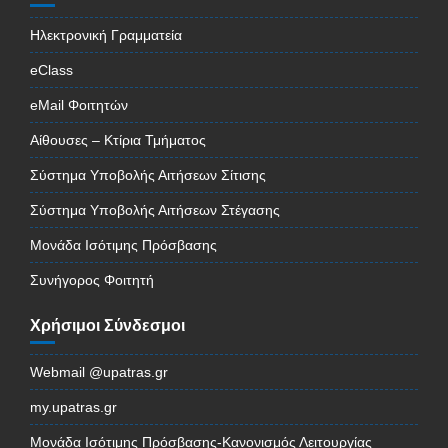
Ηλεκτρονική Γραμματεία
eClass
eMail Φοιτητών
Αίθουσες – Κτίρια Τμήματος
Σύστημα Υποβολής Αιτήσεων Σίτισης
Σύστημα Υποβολής Αιτήσεων Στέγασης
Μονάδα Ισότιμης Πρόσβασης
Συνήγορος Φοιτητή
Χρήσιμοι Σύνδεσμοι
Webmail @upatras.gr
my.upatras.gr
Μονάδα Ισότιμης Πρόσβασης-Κανονισμός Λειτουργίας