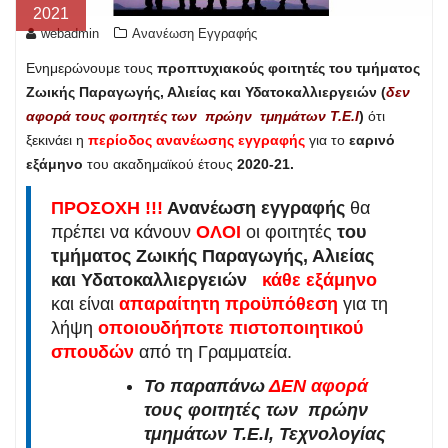
2021
webadmin
Ανανέωση Εγγραφής
Ενημερώνουμε τους
προπτυχιακούς φοιτητές του τμήματος
Ζωικής Παραγωγής, Αλιείας και Υδατοκαλλιεργειών (
δεν
αφορά τους φοιτητές των πρώην τμημάτων Τ.Ε.Ι
)
ότι
ξεκινάει η
περίοδος ανανέωσης εγγραφής
για το
εαρινό
εξάμηνο
του ακαδημαϊκού έτους
2020-21.
ΠΡΟΣΟΧΗ !!!
Ανανέωση εγγραφής
θα
πρέπει να κάνουν
ΟΛΟΙ
οι φοιτητές
του
τμήματος Ζωικής Παραγωγής, Αλιείας
και Υδατοκαλλιεργειών
κάθε εξάμηνο
και είναι
απαραίτητη προϋπόθεση
για τη
λήψη
οποιουδήποτε πιστοποιητικού
σπουδών
από τη Γραμματεία.
Το παραπάνω
ΔΕΝ
α
φορά
τους φοιτητές των πρώην
τμημάτων Τ.Ε.Ι, Τεχνολογίας