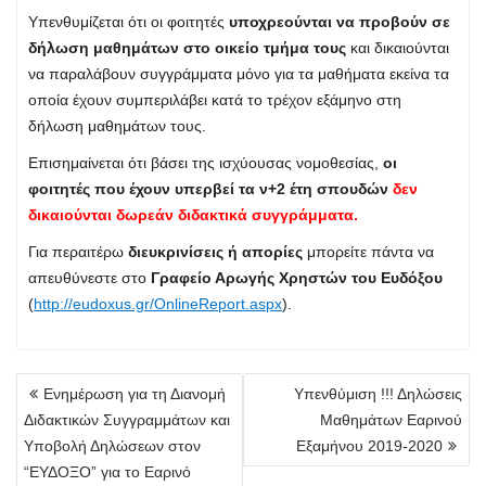
Υπενθυμίζεται ότι οι φοιτητές
υποχρεούνται να προβούν σε
δήλωση μαθημάτων στο οικείο τμήμα τους
και δικαιούνται
να παραλάβουν συγγράμματα μόνο για τα μαθήματα εκείνα τα
οποία έχουν συμπεριλάβει κατά το τρέχον εξάμηνο στη
δήλωση μαθημάτων τους.
Επισημαίνεται ότι βάσει της ισχύουσας νομοθεσίας,
οι
φοιτητές που έχουν υπερβεί τα ν+2 έτη σπουδών
δεν
δικαιούνται δωρεάν διδακτικά συγγράμματα.
Για περαιτέρω
διευκρινίσεις ή απορίες
μπορείτε πάντα να
απευθύνεστε στο
Γραφείο Αρωγής Χρηστών του Ευδόξου
(
http://eudoxus.gr/OnlineReport.aspx
).
Πλοήγηση
Ενημέρωση για τη Διανομή
Υπενθύμιση !!! Δηλώσεις
άρθρων
Διδακτικών Συγγραμμάτων και
Μαθημάτων Εαρινού
Υποβολή Δηλώσεων στον
Εξαμήνου 2019-2020
“ΕΥΔΟΞΟ” για το Εαρινό