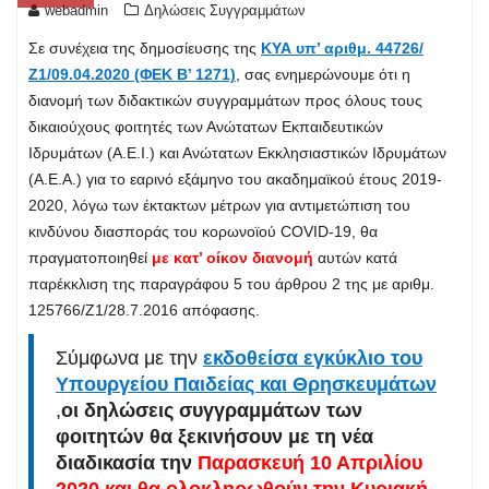
webadmin
Δηλώσεις Συγγραμμάτων
Σε συνέχεια της δημοσίευσης της
ΚΥΑ υπ’ αριθμ. 44726/
Ζ1/09.04.2020 (ΦΕΚ Β’ 1271)
, σας ενημερώνουμε ότι η
διανομή των διδακτικών συγγραμμάτων προς όλους τους
δικαιούχους φοιτητές των Ανώτατων Εκπαιδευτικών
Ιδρυμάτων (Α.Ε.Ι.) και Ανώτατων Εκκλησιαστικών Ιδρυμάτων
(Α.Ε.Α.) για το εαρινό εξάμηνο του ακαδημαϊκού έτους 2019-
2020, λόγω των έκτακτων μέτρων για αντιμετώπιση του
κινδύνου διασποράς του κορωνοϊού COVID-19, θα
πραγματοποιηθεί
με κατ’ οίκον διανομή
αυτών κατά
παρέκκλιση της παραγράφου 5 του άρθρου 2 της με αριθμ.
125766/Ζ1/28.7.2016 απόφασης.
Σύμφωνα με την
εκδοθείσα εγκύκλιο του
Υπουργείου Παιδείας και Θρησκευμάτων
,
οι δηλώσεις συγγραμμάτων των
φοιτητών θα ξεκινήσουν με τη νέα
διαδικασία την
Παρασκευή 10 Απριλίου
2020
και θα ολοκληρωθούν την Κυριακή