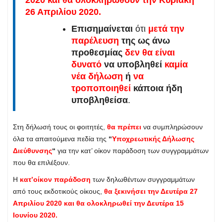
26 Απριλίου 2020.
Επισημαίνεται
ότι
μετά την
παρέλευση
της ως άνω
προθεσμίας
δεν
θα είναι
δυνατό
να υποβληθεί
καμία
νέα δήλωση
ή
να
τροποποιηθεί
κάποια ήδη
υποβληθείσα
.
Στη δήλωσή τους οι φοιτητές,
θα πρέπει
να συμπληρώσουν
όλα τα απαιτούμενα πεδία της
“
Υποχρεωτικής Δήλωσης
Διεύθυνσης
“
για την κατ’ οίκον παράδοση των συγγραμμάτων
που θα επιλέξουν.
Η
κατ’οίκον παράδοση
των δηλωθέντων συγγραμμάτων
από τους εκδοτικούς οίκους,
θα ξεκινήσει την Δευτέρα 27
Απριλίου 2020 και θα ολοκληρωθεί την Δευτέρα 15
Ιουνίου 2020.