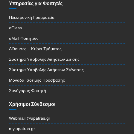
Υπηρεσίες για Φοιτητές
Ηλεκτρονική Γραμματεία
eClass
eMail Φοιτητών
Αίθουσες – Κτίρια Τμήματος
Σύστημα Υποβολής Αιτήσεων Σίτισης
Σύστημα Υποβολής Αιτήσεων Στέγασης
Μονάδα Ισότιμης Πρόσβασης
Συνήγορος Φοιτητή
Χρήσιμοι Σύνδεσμοι
Webmail @upatras.gr
my.upatras.gr