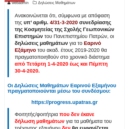
webadmin
Δηλώσεις Μαθημάτων
Ανακοινώνεται ότι, σύμφωνα με απόφαση
της
υπ’ αριθμ.
4/31-3-2020
συνεδρίασης
της Κοσμητείας της Σχολής Γεωπονικών
Επιστημών
του Πανεπιστημίου Πατρών, οι
δηλώσεις μαθημάτων
για το
Εαρινό
Εξάμηνο
του ακαδ. έτους 2019-2020 θα
πραγματοποιηθούν στο χρονικό διάστημα
από
Τετάρτη 1-4-2020 έως και Πέμπτη
30-4-2020.
Οι Δηλώσεις Μαθημάτων Εαρινού Εξαμήνου
πραγματοποιούνται μέσω του συνδέσμου:
https://progress.upatras.gr
Φοιτητής/φοιτήτρια
που δεν έκανε
δήλωση μαθημάτων
για τα μαθήματα του
τρέχοντος εξαμήνου
δεν
θα εμφανίζεται