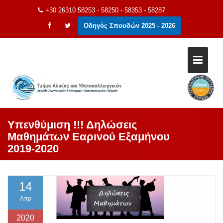
Μεταπηδήστε
+30 26310 58253 - 58250 - 58353 - 58287
στο
Οδηγός Σπουδών 2025 - 2026
περιεχόμενο
Υπενθύμιση !!! Δηλώσεις
Μαθημάτων Εαρινού Εξαμήνου
2019-2020
14
Απρ
2020