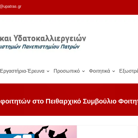
@upatras.gr
Εργαστήρια-Έρευνα
Προσωπικό
Φοιτητικά
Εξωστρέ
φοιτητών στο Πειθαρχικό Συμβούλιο Φοιτη