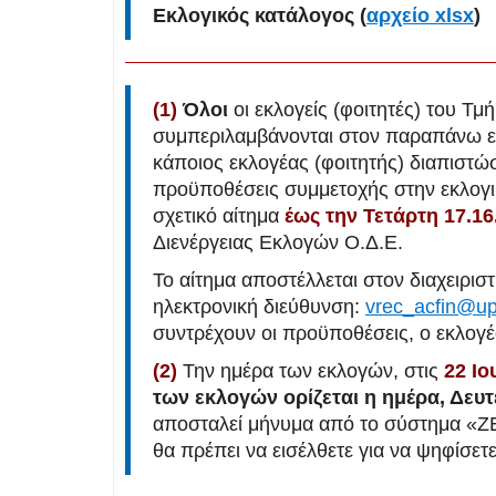
Εκλογικός κατάλογος (
αρχείο xlsx
)
(1)
Όλοι
οι εκλογείς (φοιτητές) του Τ
συμπεριλαμβάνονται στον παραπάνω εκ
κάποιος εκλογέας (φοιτητής) διαπιστώσε
προϋποθέσεις συμμετοχής στην εκλογικ
σχετικό αίτημα
έως την Τετάρτη 17.16
Διενέργειας Εκλογών Ο.Δ.Ε.
Το αίτημα αποστέλλεται στον διαχειρισ
ηλεκτρονική διεύθυνση:
vrec_acfin@up
συντρέχουν οι προϋποθέσεις, ο εκλογέ
(2)
Την ημέρα των εκλογών, στις
22 Ιο
των εκλογών ορίζεται η ημέρα, Δευτέ
αποσταλεί μήνυμα από το σύστημα «ΖΕ
θα πρέπει να εισέλθετε για να ψηφίσετε