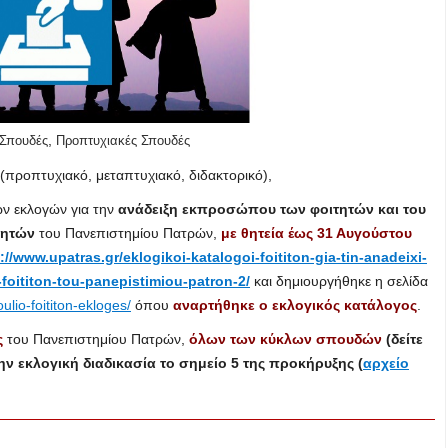
,
 Σπουδές
Προπτυχιακές Σπουδές
προπτυχιακό, μεταπτυχιακό, διδακτορικό),
ων εκλογών για την
ανάδειξη εκπροσώπου των φοιτητών και του
τητών
του Πανεπιστημίου Πατρών,
με θητεία έως 31 Αυγούστου
://www.upatras.gr/eklogikoi-katalogoi-foititon-gia-tin-anadeixi-
foititon-tou-panepistimiou-patron-2/
και δημιουργήθηκε η σελίδα
lio-foititon-ekloges/
όπου
αναρτήθηκε ο εκλογικός κατάλογος
.
ς
του Πανεπιστημίου Πατρών,
όλων των κύκλων σπουδών
(δείτε
 εκλογική διαδικασία το σημείο 5 της προκήρυξης (
αρχείο