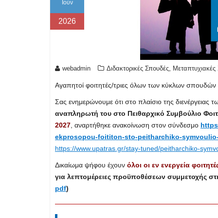
Ιούν
2026
,
webadmin
Διδακτορικές Σπουδές
Μεταπτυχιακές
Αγαπητοί φοιτητές/τριες όλων των κύκλων σπουδών (
Σας ενημερώνουμε ότι στο πλαίσιο της διενέργειας τ
αναπληρωτή του στο Πειθαρχικό Συμβούλιο Φοι
2027
, αναρτήθηκε ανακοίνωση στον σύνδεσμο
https
ekprosopou-foititon-sto-peitharchiko-symvoulio-
https://www.upatras.gr/stay-tuned/peitharchiko-symvou
Δικαίωμα ψήφου έχουν
όλοι οι εν ενεργεία φοιτητέ
για λεπτομέρειες προϋποθέσεων συμμετοχής στην
pdf
)