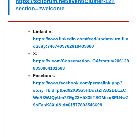
https://sciforum.net/event/Cluster-12?
section=#welcome
LinkedIn:
https://www.linkedin.com/feed/update/urn:li:a
ctivity:7467499782618439680
X:
https://x.com/Conservation_OA/status/206129
8350864101563
Facebook:
https://www.facebook.com/permalink.php?
story_fbid=pfbid02X9Sa5HDostZhSJ2BB1ZC
WcR3WJQyUm7ZEg23H5X35TSGMixq8PU4wZ
9oFehK8Xul&id=61577803546698