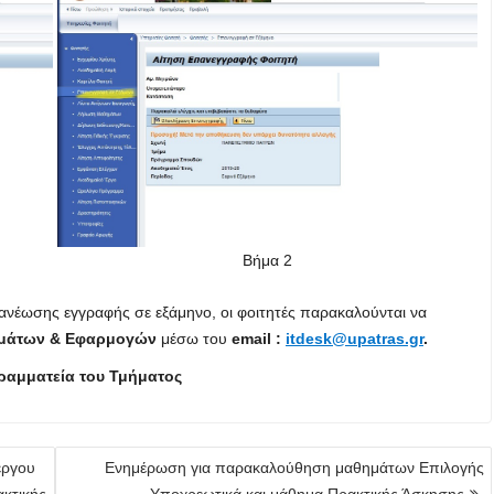
Βήμα 2
νανέωσης εγγραφής σε εξάμηνο, οι φοιτητές παρακαλούνται να
ημάτων & Εφαρμογών
μέσω του
email :
itdesk@upatras.gr
.
ραμματεία του Τμήματος
έργου
Ενημέρωση για παρακαλούθηση μαθημάτων Επιλογής