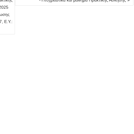
ακτικής
-Υποχρεωτικά και μάθημα Πρακτικής Άσκησης
 2025
λωσης
 Ε.Υ.: