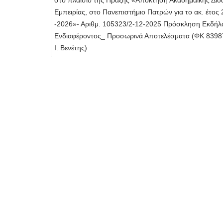
στο πλαίσιο της Πράξης «Απόκτηση Ακαδημαϊκής Διδ
Εμπειρίας, στο Πανεπιστήμιο Πατρών για το ακ. έτος
-2026»- Αριθμ. 105323/2-12-2025 Πρόσκληση Εκδή
Ενδιαφέροντος_ Προσωρινά Αποτελέσματα (ΦΚ 83987,
Ι. Βενέτης)