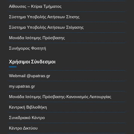
Αίθουσες – Κτίρια Τμήματος
Σύστημα Υποβολής Αιτήσεων Σίτισης
Σύστημα Υποβολής Αιτήσεων Στέγασης
Μονάδα Ισότιμης Πρόσβασης
Συνήγορος Φοιτητή
Χρήσιμοι Σύνδεσμοι
Webmail @upatras.gr
my.upatras.gr
Μονάδα Ισότιμης Πρόσβασης-Κανονισμός Λειτουργίας
Κεντρική Βιβλιοθήκη
Συνεδριακό Κέντρο
Κέντρο Δικτύου