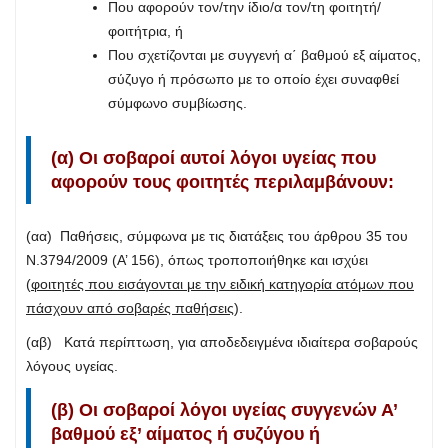
Που αφορούν τον/την ίδιο/α τον/τη φοιτητή/
φοιτήτρια, ή
Που σχετίζονται με συγγενή α΄ βαθμού εξ αίματος,
σύζυγο ή πρόσωπο με το οποίο έχει συναφθεί
σύμφωνο συμβίωσης.
(α) Οι σοβαροί αυτοί λόγοι υγείας που
αφορούν τους φοιτητές περιλαμβάνουν:
(αα) Παθήσεις, σύμφωνα με τις διατάξεις του άρθρου 35 του
Ν.3794/2009 (Α’ 156), όπως τροποποιήθηκε και ισχύει
(
φοιτητές που εισάγονται με την ειδική κατηγορία ατόμων που
πάσχουν από σοβαρές παθήσεις
).
(αβ) Κατά περίπτωση, για αποδεδειγμένα ιδιαίτερα σοβαρούς
λόγους υγείας.
(β) Οι σοβαροί λόγοι υγείας συγγενών Α’
βαθμού εξ’ αίματος ή συζύγου ή