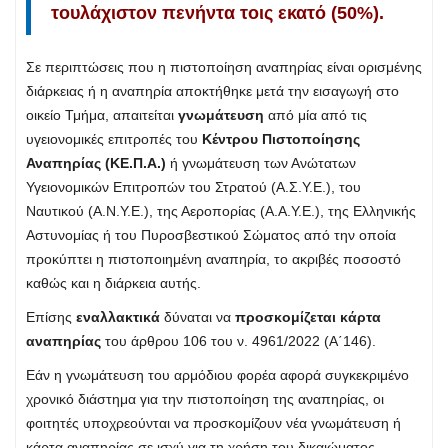
τουλάχιστον πενήντα τοις εκατό (50%).
Σε περιπτώσεις που η πιστοποίηση αναπηρίας είναι ορισμένης
διάρκειας ή η αναπηρία αποκτήθηκε μετά την εισαγωγή στο
οικείο Τμήμα, απαιτείται
γνωμάτευση
από μία από τις
υγειονομικές επιτροπές του
Κέντρου Πιστοποίησης
Αναπηρίας (ΚΕ.Π.Α.)
ή γνωμάτευση των Ανώτατων
Υγειονομικών Επιτροπών του Στρατού (Α.Σ.Υ.Ε.), του
Ναυτικού (Α.Ν.Υ.Ε.), της Αεροπορίας (Α.Α.Υ.Ε.), της Ελληνικής
Αστυνομίας ή του Πυροσβεστικού Σώματος από την οποία
προκύπτει η πιστοποιημένη αναπηρία, το ακριβές ποσοστό
καθώς και η διάρκεια αυτής.
Επίσης
εναλλακτικά
δύναται να
προσκομίζεται κάρτα
αναπηρίας
του άρθρου 106 του ν. 4961/2022 (Α΄146).
Εάν η γνωμάτευση του αρμόδιου φορέα αφορά συγκεκριμένο
χρονικό διάστημα για την πιστοποίηση της αναπηρίας, οι
φοιτητές υποχρεούνται να προσκομίζουν νέα γνωμάτευση ή
κάρτα αναπηρίας σε ισχύ για τη χρήση του δικαιώματος