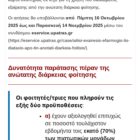
εξαίρεσης από την ανώτατη διάρκεια φοίτησης.
Οι αιτήσεις θα υποβάλλονται
από Πέμπτη 16 Οκτωβρίου
2025 έως και Παρασκευή 14 Νοεμβρίου 2025
μέσω του
συνδέσμου
eservice
.
upatras
.
gr
(https://eservice.upatras.gr/case/aitisi-exairesis-efarmogis-tis-
diataxis-apo-tin-anotati-diarkeia-foitisis/).
Δυνατότητα παράτασης πέραν της
ανώτατης διάρκειας φοίτησης
Οι φοιτητές/τριες που πληρούν τις
εξής δύο προϋποθέσεις
:
α)
έχουν αξιολογηθεί επιτυχώς
σε ποσοστό τουλάχιστον
εβδομήντα τοις
εκατό (70%)
των πιστωτικών μονάδων