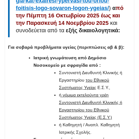
gia-kat-exairesi-ypervasi-tou-oriou-
foitisis-logo-sovaron-logon-ygeias/
)
α
πό
την Πέμπτη 16 Οκτωβρίου 2025 έως και
την Παρασκευή 14 Νοεμβρίου 2025
και
συνοδεύεται από τα
εξής δικαιολογητικά:
Για σοβαρά προβλήματα υγείας (περιπτώσεις αβ & β):
Ιατρική γνωμάτευση από Δημόσιο
Νοσοκομείο με σφραγίδα από :
Συντονιστή Διευθυντή Κλινικής ή
Εργαστηρίου
του Εθνικού
Συστήματος Υγείας
Ε.Σ.Υ.,
ή
νόμιμα εκτελούντα χρέη
Συντονιστή Διευθυντή Κλινικής ή
Εργαστηρίου του Εθνικού
Συστήματος Υγείας (Ε.Σ.Υ.)
ή Καθηγητή / Αναπλ. Καθηγητή
Ιατρικής Σχολής.