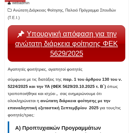
webadmin
,
Ανώτατη Διάρκειας Φοίτησης
Παλαιό Πρόγραμμα Σπουδών
(T.E.I.)
Υπουργική απόφαση για την
ανώτατη διάρκεια φοίτησης ΦΕΚ
5629/2025
Αγαπητές φοιτήτριες, αγαπητοί φοιτητές
σύμφωνα με τις διατάξεις της
παρ. 1 του άρθρου 130 του ν.
5224/2025 και την ΥΑ (ΦΕΚ 5629/20.10.2025 τ. Β΄)
όπως
τροποποιήθηκε και ισχύει
,
σας ενημερώνουμε ότι
ολοκληρώνεται η
ανώτατη διάρκεια φοίτησης με την
επαναληπτική εξεταστική Σεπτεμβρίου 2025
για τους/τις
φοιτητές/τριες:
Α) Προπτυχιακών Προγραμμάτων