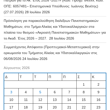
Πατρών για το Ακ. Έτος 2026 -2027» (Κώδ. Προγρ. 84599, Κωδ.
ΟΠΣ: 6057481– Επιστημονικά Υπεύθυνος: Ιωάννης Βενέτης)
(27.07.2026)
28 Ιουλίου 2026
Πρόσκληση για παρακολούθηση διαλέξεων Πανεπιστημιακών
Μαθημάτων, στο Τμήμα Αλιείας και Υδατοκαλλιεργειών στα
πλαίσια του θεσμού «Ακροατή Πανεπιστημιακών Μαθημάτων» για
το Ακαδ. Έτος 2026 – 2027.
28 Ιουλίου 2026
Συμμετέχοντες Απόφοιτοι (Προπτυχιακοί-Μεταπτυχιακοί) στην
ορκωμοσία του Τμήματος Αλιείας και Υδατοκαλλιεργειών στις
06/08/2026
24 Ιουλίου 2026
Αύγουστος 2026
Δ
Τ
Τ
Π
Π
Σ
Κ
1
2
3
4
5
6
7
8
9
10
11
12
13
14
15
16
17
18
19
20
21
22
23