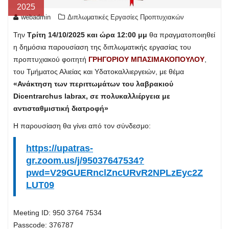
2025
webadmin
Διπλωματικές Εργασίες Προπτυχιακών
Την
Τρίτη 14/10/2025 και ώρα 12:00 μμ
θα πραγματοποιηθεί
η δημόσια παρουσίαση της διπλωματικής εργασίας του
προπτυχιακού φοιτητή
ΓΡΗΓΟΡΙΟΥ ΜΠΑΣΙΜΑΚΟΠΟΥΛΟΥ
,
του Τμήματος Αλιείας και Υδατοκαλλιεργειών, με θέμα
«Ανάκτηση των περιττωμάτων του λαβρακιού
Dicentrarchus labrax, σε πολυκαλλιέργεια με
αντισταθμιστική διατροφή»
Η παρουσίαση θα γίνει από τον σύνδεσμο:
https://upatras-
gr.zoom.us/j/95037647534?
pwd=V29GUERnclZncURvR2NPLzEyc2Z
LUT09
Meeting ID: 950 3764 7534
Passcode: 376787