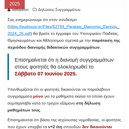
2025
webadmin
Δηλώσεις Συγγραμμάτων
Σας ενημερώνουμε ότι στον σύνδεσμο
(
https://eudoxus.gr/Files/62793_Paratasi_Dianomis_Earinou_
2024_25.pdf
) θα βρείτε το έγγραφο του Υπουργείου Παιδείας,
Θρησκευμάτων και Αθλητισμού σχετικά με την
παράταση της
περιόδου
διανομής διδακτικών συγγραμμάτων.
Επισημαίνεται ότι η διανομή συγγραμμάτων
στους φοιτητές θα ολοκληρωθεί το
Σάββατο 07 Ιουνίου 2025.
Υπενθυμίζεται ότι οι φοιτητές δικαιούνται να παραλάβουν
συγγράμματα
μόνο
για τα μαθήματα εκείνα τα οποία
έχουν
συμπεριλάβει
κατά το τρέχον εξάμηνο
στη δήλωση
μαθημάτων τους
.
Επισημαίνεται ότι βάσει της ισχύουσας νομοθεσίας, οι φοιτητές
που έχουν υπερβεί τα
ν+2 έτη
σπουδών
δεν δικαιούνται