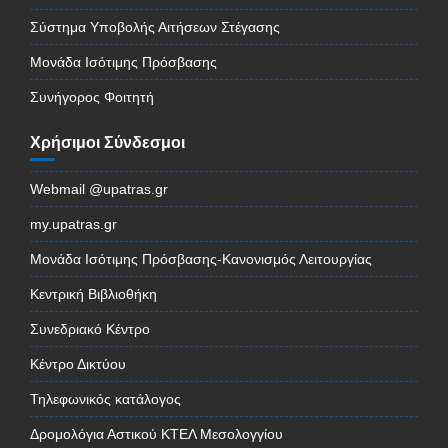
Σύστημα Υποβολής Αιτήσεων Στέγασης
Μονάδα Ισότιμης Πρόσβασης
Συνήγορος Φοιτητή
Χρήσιμοι Σύνδεσμοι
Webmail @upatras.gr
my.upatras.gr
Μονάδα Ισότιμης Πρόσβασης-Κανονισμός Λειτουργίας
Κεντρική Βιβλιοθήκη
Συνεδριακό Κέντρο
Κέντρο Δικτύου
Τηλεφωνικός κατάλογος
Δρομολόγια Αστικού ΚΤΕΛ Μεσολογγίου