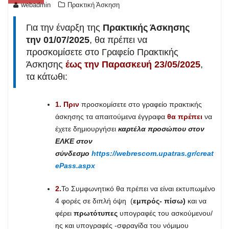
webadmin
Πρακτική Άσκηση
Για την έναρξη της
Πρακτικής Άσκησης
την 01/07/2025
, θα πρέπει να
προσκομίσετε στο Γραφείο Πρακτικής
Άσκησης
έως την Παρασκευή 23/05/2025
,
τα κάτωθι:
1.
Πριν
προσκομίσετε στο γραφείο πρακτικής
άσκησης τα απαιτούμενα έγγραφα
θα πρέπει
να
έχετε δημιουργήσει
καρτέλα προσώπου στον
ΕΛΚΕ στον
σύνδεσμο
https://webrescom.upatras.gr/creat
ePass.aspx
2.
Το Συμφωνητικό θα πρέπει να είναι εκτυπωμένο
4 φορές σε διπλή όψη (
ε
μπρός- πίσω)
και να
φέρει
πρωτότυπες
υπογραφές του ασκούμενου/
ης και υπογραφές -σφραγίδα του νόμιμου