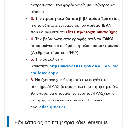
εκπροσώπου του φορέα χωρίς μουντζούρες και
blanco).
3.
Την
πρώτη σελίδα του βιβλιαρίου Τράπεζας
ή οποιοδήποτε έγγραφο με τον
αριθμό IBAN
που να φαίνεται ότι
είστε πρώτος/η δικαιούχος.
4.
Την
βεβαίωση απογραφής από το ΕΦΚΑ
όπου φαίνεται ο αριθμός μητρώου ασφαλισμένου
(Αριθμ Συστήματος ΕΦΚΑ).
5.
Την ασφαλιστική
Ικανότητα
https://www.atlas.gov.gr/ATLAS/Pag
es/Home.aspx
6.
Να έχει ανοιχτεί θέση από τον φορέα στο
σύστημα ΑΤΛΑΣ (διαφορετικά ο φοιτητής/τρια δεν
θα μπορεί να υποβάλει το έντυπο ΑΤΛΑΣ) και ο
φοιτητής να έχει κάνει σύνδεση. Η σελίδα
είναι
atlas.grnet.gr
Εάν κάποιος φοιτητής/τρια κάνει erasmus