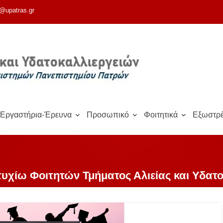
@upatras.gr
Εργαστήρια-Έρευνα
Προσωπικό
Φοιτητικά
Εξωστρέ
χίω Φοιτητών Τμήματος Αλιείας και Υδατ