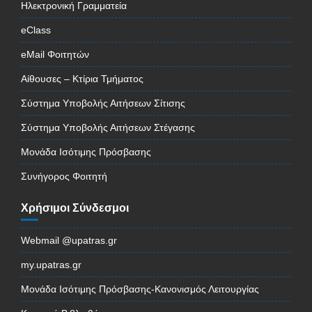
Ηλεκτρονική Γραμματεία
eClass
eMail Φοιτητών
Αίθουσες – Κτίρια Τμήματος
Σύστημα Υποβολής Αιτήσεων Σίτισης
Σύστημα Υποβολής Αιτήσεων Στέγασης
Μονάδα Ισότιμης Πρόσβασης
Συνήγορος Φοιτητή
Χρήσιμοι Σύνδεσμοι
Webmail @upatras.gr
my.upatras.gr
Μονάδα Ισότιμης Πρόσβασης-Κανονισμός Λειτουργίας