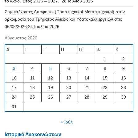
το Ακαδ. Έτος 2026 – 2027.
28 Ιουλίου 2026
Συμμετέχοντες Απόφοιτοι (Προπτυχιακοί-Μεταπτυχιακοί) στην
ορκωμοσία του Τμήματος Αλιείας και Υδατοκαλλιεργειών στις
06/08/2026
24 Ιουλίου 2026
Αύγουστος 2026
Δ
Τ
Τ
Π
Π
Σ
Κ
1
2
3
4
5
6
7
8
9
10
11
12
13
14
15
16
17
18
19
20
21
22
23
24
25
26
27
28
29
30
31
« Ιούλ
Ιστορικό Ανακοινώσεων